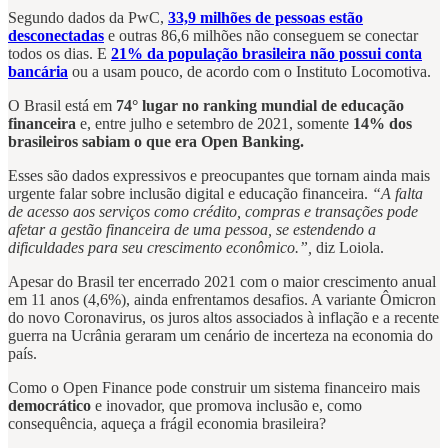
Segundo dados da PwC,
33,9 milhões de pessoas estão
desconectadas
e outras 86,6 milhões não conseguem se conectar
todos os dias. E
21% da população brasileira não possui conta
bancária
ou a usam pouco, de acordo com o Instituto Locomotiva.
O Brasil está em
74° lugar no ranking mundial de educação
financeira
e, entre julho e setembro de 2021, somente
14% dos
brasileiros sabiam o que era Open Banking.
Esses são dados expressivos e preocupantes que tornam ainda mais
urgente falar sobre inclusão digital e educação financeira.
“A falta
de acesso aos serviços como crédito, compras e transações pode
afetar a gestão financeira de uma pessoa, se estendendo a
dificuldades para seu crescimento econômico.”,
diz Loiola.
Apesar do Brasil ter encerrado 2021 com o maior crescimento anual
em 11 anos (4,6%), ainda enfrentamos desafios. A variante Ômicron
do novo Coronavirus, os juros altos associados à inflação e a recente
guerra na Ucrânia geraram um cenário de incerteza na economia do
país.
Como o Open Finance pode construir um sistema financeiro mais
democrático
e inovador, que promova inclusão e, como
consequência, aqueça a frágil economia brasileira?