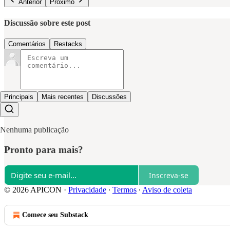
Anterior
Próximo
Discussão sobre este post
Comentários
Restacks
Principais
Mais recentes
Discussões
Nenhuma publicação
Pronto para mais?
Inscreva-se
© 2026 APICON
·
Privacidade
∙
Termos
∙
Aviso de coleta
Comece seu Substack