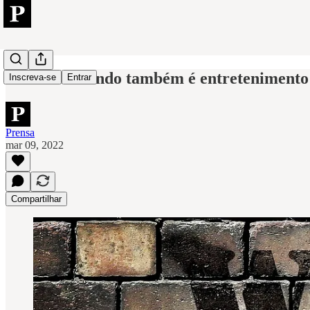
O fim do mundo também é entretenimento
Inscreva-se
Entrar
Prensa
mar 09, 2022
Compartilhar