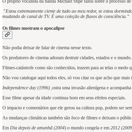
O próprio vocalista da banda Michael Stipe falou sobre o processo de
"
Estou extremamente ciente de tudo ao meu redor, se estou dormindo
mudando de canal de TV. É uma coleção de fluxos de consciência.”
Os filmes mostram o apocalipse
Não podia deixar de falar de cinema nesse texto.
Os produtores de cinema adoram destruir cidades, estados e o mundo.
Filmes-catástrofe como são conhecidos, trazem para as telas o medo q
Não vou catalogar aqui todos eles, só vou citar os que acho que mais
Independence day (1996) ,
ostra uma invasão alienígena e acompanha
Esse filme apesar da idade continua bom em seus efeitos especiais.
O impacto e comentários que ele gerou na cultura pop, podem ser sent
As mudanças climáticas também são foco de filmes e deixam o públic
Em
Dia depois de amanhã (2004
) o mundo congela e em
2012 (2009