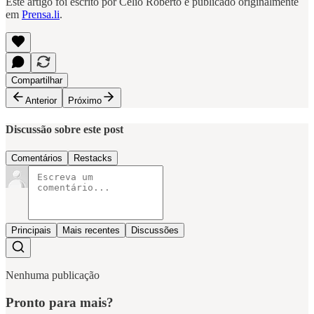
Este artigo foi escrito por Célio Roberto e publicado originalmente
em
Prensa.li
.
Compartilhar
Anterior
Próximo
Discussão sobre este post
Comentários
Restacks
Principais
Mais recentes
Discussões
Nenhuma publicação
Pronto para mais?