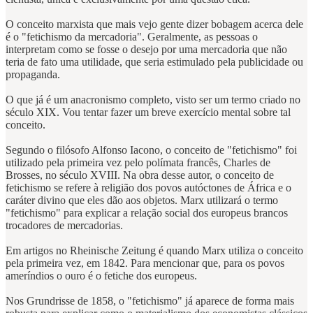
O conceito marxista que mais vejo gente dizer bobagem acerca dele
é o "fetichismo da mercadoria". Geralmente, as pessoas o
interpretam como se fosse o desejo por uma mercadoria que não
teria de fato uma utilidade, que seria estimulado pela publicidade ou
propaganda.
O que já é um anacronismo completo, visto ser um termo criado no
século XIX. Vou tentar fazer um breve exercício mental sobre tal
conceito.
Segundo o filósofo Alfonso Iacono, o conceito de "fetichismo" foi
utilizado pela primeira vez pelo polímata francês, Charles de
Brosses, no século XVIII. Na obra desse autor, o conceito de
fetichismo se refere à religião dos povos autóctones de África e o
caráter divino que eles dão aos objetos. Marx utilizará o termo
"fetichismo" para explicar a relação social dos europeus brancos
trocadores de mercadorias.
Em artigos no Rheinische Zeitung é quando Marx utiliza o conceito
pela primeira vez, em 1842. Para mencionar que, para os povos
ameríndios o ouro é o fetiche dos europeus.
Nos Grundrisse de 1858, o "fetichismo" já aparece de forma mais