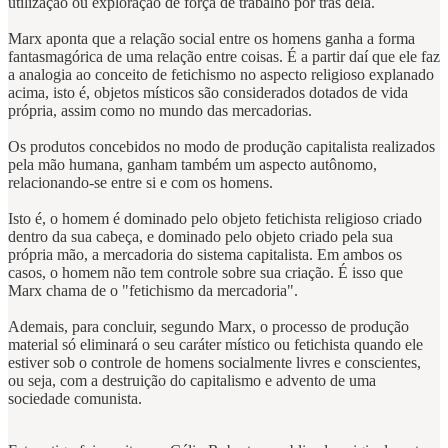
utilização ou exploração de força de trabalho por trás dela.
Marx aponta que a relação social entre os homens ganha a forma
fantasmagórica de uma relação entre coisas. É a partir daí que ele faz
a analogia ao conceito de fetichismo no aspecto religioso explanado
acima, isto é, objetos místicos são considerados dotados de vida
própria, assim como no mundo das mercadorias.
Os produtos concebidos no modo de produção capitalista realizados
pela mão humana, ganham também um aspecto autônomo,
relacionando-se entre si e com os homens.
Isto é, o homem é dominado pelo objeto fetichista religioso criado
dentro da sua cabeça, e dominado pelo objeto criado pela sua
própria mão, a mercadoria do sistema capitalista. Em ambos os
casos, o homem não tem controle sobre sua criação. É isso que
Marx chama de o "fetichismo da mercadoria".
Ademais, para concluir, segundo Marx, o processo de produção
material só eliminará o seu caráter místico ou fetichista quando ele
estiver sob o controle de homens socialmente livres e conscientes,
ou seja, com a destruição do capitalismo e advento de uma
sociedade comunista.