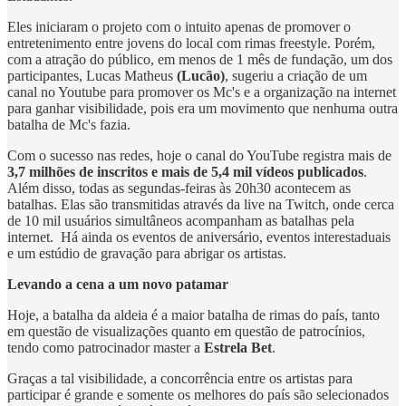
Eles iniciaram o projeto com o intuito apenas de promover o
entretenimento entre jovens do local com rimas freestyle. Porém,
com a atração do público, em menos de 1 mês de fundação, um dos
participantes, Lucas Matheus
(Lucão)
, sugeriu a criação de um
canal no Youtube para promover os Mc's e a organização na internet
para ganhar visibilidade, pois era um movimento que nenhuma outra
batalha de Mc's fazia.
Com o sucesso nas redes, hoje o canal do YouTube registra mais de
3,7 milhões de inscritos e mais de 5,4 mil vídeos publicados
.
Além disso, todas as segundas-feiras às 20h30 acontecem as
batalhas. Elas são transmitidas através da live na Twitch, onde cerca
de 10 mil usuários simultâneos acompanham as batalhas pela
internet. Há ainda os eventos de aniversário, eventos interestaduais
e um estúdio de gravação para abrigar os artistas.
Levando a cena a um novo patamar
Hoje, a batalha da aldeia é a maior batalha de rimas do país, tanto
em questão de visualizações quanto em questão de patrocínios,
tendo como patrocinador master a
Estrela Bet
.
Graças a tal visibilidade, a concorrência entre os artistas para
participar é grande e somente os melhores do país são selecionados