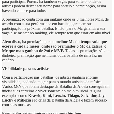
para participar. Porém, há também vagas para sorteio, onde os
artistas podem deixar seu nome para sorteio e participação, assim
havendo chance para todos.
A organização conta com um ranking onde os 8 melhores Mc's, de
acordo com a sua performance em batalha, garantem sua
participação na próxima batalha. Então, para o Mc garantir a sua
vaga e se manter no ranking, ele sempre tem que estar em alto nível.
Além disso, há premiação para o
melhor Mc da temporada que
ocorre a cada 3 meses, onde são premiados o Mc da galera, o
Mc que mais ganhou de 2x0 e MVP.
Todas as premiações são em
dinheiro, premiação que nenhuma outra batalha de rima faz no
cenário.
Visibilidade para os artistas
Com a participação nas batalhas, os artistas ganham enorme
visibilidade, podendo migrar para o mundo artístico da música.
Vários Mc's que foram destaque da Batalha da Aldeia conseguiram
iniciar suas carreiras e viver somente do meio musical. Alguns
exemplos como
Krawk, Kant, Leozin, Thiago, Salvador, Jaya
Lucky e Mikezin
são crias da Batalha da Aldeia e fazem sucesso
com suas músicas.
Premiações astronômicas para o meio hip-hop