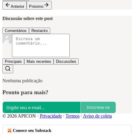
Anterior
Próximo
Discussão sobre este post
Comentários
Restacks
Principais
Mais recentes
Discussões
Nenhuma publicação
Pronto para mais?
Inscreva-se
© 2026 APICON
·
Privacidade
∙
Termos
∙
Aviso de coleta
Comece seu Substack