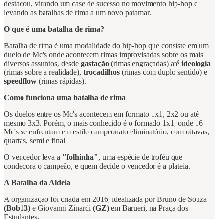
destacou, virando um case de sucesso no movimento hip-hop e
levando as batalhas de rima a um novo patamar.
O que é uma batalha de rima?
Batalha de rima é uma modalidade do hip-hop que consiste em um
duelo de Mc's onde acontecem rimas improvisadas sobre os mais
diversos assuntos, desde
gastação
(rimas engraçadas) até
ideologia
(rimas sobre a realidade),
trocadilhos
(rimas com duplo sentido) e
speedflow
(rimas rápidas).
Como funciona uma batalha de rima
Os duelos entre os Mc's acontecem em formato 1x1, 2x2 ou até
mesmo 3x3. Porém, o mais conhecido é o formado 1x1, onde 16
Mc's se enfrentam em estilo campeonato eliminatório, com oitavas,
quartas, semi e final.
O vencedor leva a
"folhinha"
, uma espécie de troféu que
condecora o campeão, e quem decide o vencedor é a plateia.
A Batalha da Aldeia
A organização foi criada em 2016, idealizada por Bruno de Souza
(Bob13)
e Giovanni Zinardi
(GZ)
em Barueri, na Praça dos
Estudantes
.