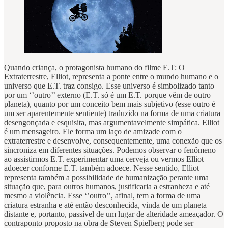
Quando criança, o protagonista humano do filme E.T: O
Extraterrestre, Elliot, representa a ponte entre o mundo humano e o
universo que E.T. traz consigo. Esse universo é simbolizado tanto
por um ‘’outro’’ externo (E.T. só é um E.T. porque vêm de outro
planeta), quanto por um conceito bem mais subjetivo (esse outro é
um ser aparentemente sentiente) traduzido na forma de uma criatura
desengonçada e esquisita, mas argumentavelmente simpática. Elliot
é um mensageiro. Ele forma um laço de amizade com o
extraterrestre e desenvolve, consequentemente, uma conexão que os
sincroniza em diferentes situações. Podemos observar o fenômeno
ao assistirmos E.T. experimentar uma cerveja ou vermos Elliot
adoecer conforme E.T. também adoece. Nesse sentido, Elliot
representa também a possibilidade de humanização perante uma
situação que, para outros humanos, justificaria a estranheza e até
mesmo a violência. Esse ‘’outro’’, afinal, tem a forma de uma
criatura estranha e até então desconhecida, vinda de um planeta
distante e, portanto, passível de um lugar de alteridade ameaçador. O
contraponto proposto na obra de Steven Spielberg pode ser