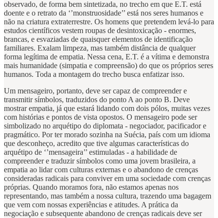
observado, de forma bem sintetizada, no trecho em que E.T. está
doente e o retrato da ‘’monstruosidade’’ está nos seres humanos e
não na criatura extraterrestre. Os homens que pretendem levá-lo para
estudos científicos vestem roupas de desintoxicação - enormes,
brancas, e esvaziadas de quaisquer elementos de identificação
familiares. Exalam limpeza, mas também distância de qualquer
forma legítima de empatia. Nessa cena, E.T. é a vítima e demonstra
mais humanidade (simpatia e compreensão) do que os próprios seres
humanos. Toda a montagem do trecho busca enfatizar isso.
Um mensageiro, portanto, deve ser capaz de compreender e
transmitir símbolos, traduzidos do ponto A ao ponto B. Deve
mostrar empatia, já que estará lidando com dois pólos, muitas vezes
com histórias e pontos de vista opostos. O mensageiro pode ser
simbolizado no arquétipo do diplomata - negociador, pacificador e
pragmático. Por ter morado sozinha na Suécia, país com um idioma
que desconheço, acredito que tive algumas características do
arquétipo de ‘’mensageira’’ estimuladas - a habilidade de
compreender e traduzir símbolos como uma jovem brasileira, a
empatia ao lidar com culturas externas e o abandono de crenças
consideradas radicais para conviver em uma sociedade com crenças
próprias. Quando moramos fora, não estamos apenas nos
representando, mas também a nossa cultura, trazendo uma bagagem
que vem com nossas experiências e atitudes. A prática da
negociação e subsequente abandono de crenças radicais deve ser