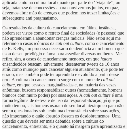
aplicada tanto na cultura local quanto por parte do ‘’viajante’’, ou
seja, tratam-se de concessões - para convivermos juntos, em paz,
devemos abrir mão de crenças que podem nos trazer limitações e
subsequente anti pragmatismo.
Os resultados da cultura do cancelamento, em última instância,
podem ser vistos como o retrato final de sociedades (e pessoas) que
não aprenderam a abandonar crenças radicais. Não estou aqui me
referindo a casos icônicos da
call out culture
, como o cancelamento
de R. Kelly, um processo necessário de denúncia a um homem que
usou de seu privilégio e fama para assediar diversas mulheres. Me
refiro, sim, a casos de cancelamento menores, em que
haters
ensandecidos buscam, ativamente, desenterrar tweets de 10 anos
atrás como munição para cancelar alguém atualmente, que pode ter
errado, mas também pode ter aprendido e evoluído a partir desse
erro. A cultura do cancelamento surge com o nome de
call out
culture
, em que pessoas marginalizadas e, na maioria das vezes
anônimas, buscam responsabilizar outras (nomeadamente, homens
brancos com muito poder) por suas ações. A
call out culture
é uma
forma legítima de defesa e de uso da responsabilização, já que por
muito tempo, tais homens usaram de seu local hierárquico para não
serem questionados sob nenhuma circunstância sobre suas ações,
não importando o quão absurdo fossem os desdobramentos. Uma
questão que deveria ser mais debatida sobre a cultura do
cancelamento, entretanto, é o quanto há margem para aprendizado e