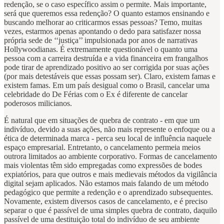
redenção, se o caso específico assim o permite. Mais importante,
será que queremos essa redenção? O quanto estamos ensinando e
buscando melhorar ao criticarmos essas pessoas? Temo, muitas
vezes, estarmos apenas apontando o dedo para satisfazer nossa
própria sede de ‘‘justiça’’ impulsionada por anos de narrativas
Hollywoodianas. É extremamente questionável o quanto uma
pessoa com a carreira destruída e a vida financeira em frangalhos
pode tirar de aprendizado positivo ao ser corrigida por suas ações
(por mais detestáveis que essas possam ser). Claro, existem famas e
existem famas. Em um país desigual como o Brasil, cancelar uma
celebridade do De Férias com o Ex é diferente de cancelar
poderosos milicianos.
É natural que em situações de quebra de contrato - em que um
indivíduo, devido a suas ações, não mais represente o enfoque ou a
ética de determinada marca - perca seu local de influência naquele
espaço empresarial. Entretanto, o cancelamento permeia meios
outrora limitados ao ambiente corporativo. Formas de cancelamento
mais violentas têm sido empregadas como expressões de bodes
expiatórios, para que outros e mais medievais métodos da vigilância
digital sejam aplicados. Não estamos mais falando de um método
pedagógico que permite a redenção e o aprendizado subsequentes.
Novamente, existem diversos casos de cancelamento, e é preciso
separar o que é passível de uma simples quebra de contrato, daquilo
passível de uma destituição total do indivíduo de seu ambiente