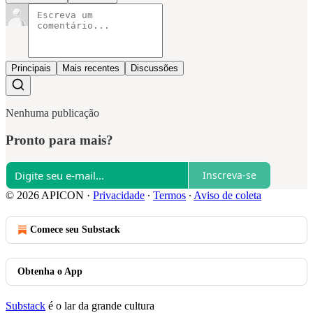
Principais
Mais recentes
Discussões
Nenhuma publicação
Pronto para mais?
Inscreva-se
© 2026 APICON
·
Privacidade
∙
Termos
∙
Aviso de coleta
Comece seu Substack
Obtenha o App
Substack
é o lar da grande cultura