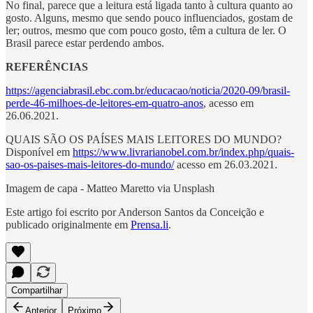
No final, parece que a leitura está ligada tanto à cultura quanto ao
gosto. Alguns, mesmo que sendo pouco influenciados, gostam de
ler; outros, mesmo que com pouco gosto, têm a cultura de ler. O
Brasil parece estar perdendo ambos.
REFERÊNCIAS
https://agenciabrasil.ebc.com.br/educacao/noticia/2020-09/brasil-
perde-46-milhoes-de-leitores-em-quatro-anos
, acesso em
26.06.2021.
QUAIS SÃO OS PAÍSES MAIS LEITORES DO MUNDO?
Disponível em
https://www.livrarianobel.com.br/index.php/quais-
sao-os-paises-mais-leitores-do-mundo/
acesso em 26.03.2021.
Imagem de capa - Matteo Maretto via Unsplash
Este artigo foi escrito por Anderson Santos da Conceição e
publicado originalmente em
Prensa.li
.
Compartilhar
Anterior
Próximo