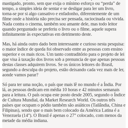
mastigado, pronto, sem que exija o mínimo esforço ou “perda” de
tempo, a simples ideia de sentar e se desligar para ler um livro,
torna-se por si algo cansativo e enfadonho, diferentemente de um
filme onde a história não precisa ser pensada, raciocinada ou vivida.
Nada contra o cinema, também sou amante dele, mas todo leitor
quando perguntado se preferiu o livro ou o filme, aquele supera
infinitamente às expectativas em detrimento deste.
Mas, há ainda outro dado bem interessante e curioso nesta pesquisa:
o maior índice de queda foi observado entre as pessoas com ensino
superior e os mais ricos. Um tanto contraditório para o projeto de lei
que visa à taxação dos livros sob a prenuncia de que apenas pessoas
destas classes adquirem livros. Se os únicos leitores do Brasil,
segundo a desculpa do projeto, estão deixando cada vez mais de ler,
aonde vamos parar?
Só para ter uma noção, o país que mais lê no mundo é a Índia. Por
lá, as pessoas dedicam em média 10 horas e 42 minutos semanais
para a leitura. O país ocupa este posto desde 2005, segundo o Índice
de Cultura Mundial, da Market Research World. Os outros três
países que ocupam o pódio também são asiáticos (Tailândia, China e
Filipinas), sendo que o mais bem colocado da América Latina é a
Venezuela (14°). O Brasil é apenas o 27° colocado, com menos da
metade da média indiana.