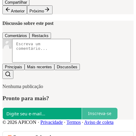
Compartilhar
Anterior
Próximo
Discussão sobre este post
Comentários
Restacks
Principais
Mais recentes
Discussões
Nenhuma publicação
Pronto para mais?
Inscreva-se
© 2026 APICON
·
Privacidade
∙
Termos
∙
Aviso de coleta