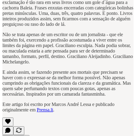
exclamação é tão rara em seus livros como um gole d´água para a
cachorra Baleia. Frases enxutas encerradas com categóricas bolinhas
pretas minúsculas. Uma, duas, três, quatro palavras. E ponto. Livros
inteiros produzidos assim, sem ficarmos com a sensação de alguém
preguiçoso ou raso do lado de lá.
Não se trata apenas de um escritor ou de um jornalista - que ele
também foi, exercendo a profissão acostumada a viver entre os
limites da página em papel. Graciliano esculpia. Nada podia sobrar,
ou maculada estaria a arte pensada para ser de determinado
tamanho, formato, perfil, destino. Graciliano Aleijadinho. Graciliano
Michelangelo.
E ainda assim, se fazendo presente aos mortais que precisam se
haver com o expressar-se da melhor forma possível. Não apenas
cumprindo as obrigações funcionais da clareza e da gramática. Mas
quem sabe perfumando textos com poucas gotas, apenas as
necessárias. Inspirados por um camarada fantasminha.
Este artigo foi escrito por Marcos André Lessa e publicado
originalmente em
Prensa.li
.