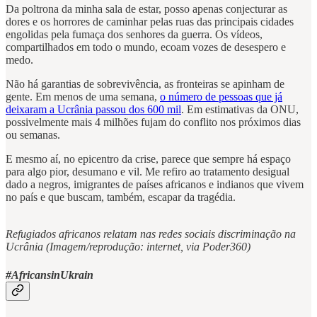
Da poltrona da minha sala de estar, posso apenas conjecturar as
dores e os horrores de caminhar pelas ruas das principais cidades
engolidas pela fumaça dos senhores da guerra. Os vídeos,
compartilhados em todo o mundo, ecoam vozes de desespero e
medo.
Não há garantias de sobrevivência, as fronteiras se apinham de
gente. Em menos de uma semana,
o número de pessoas que já
deixaram a Ucrânia passou dos 600 mil
. Em estimativas da ONU,
possivelmente mais 4 milhões fujam do conflito nos próximos dias
ou semanas.
E mesmo aí, no epicentro da crise, parece que sempre há espaço
para algo pior, desumano e vil. Me refiro ao tratamento desigual
dado a negros, imigrantes de países africanos e indianos que vivem
no país e que buscam, também, escapar da tragédia.
Refugiados africanos relatam nas redes sociais discriminação na
Ucrânia (Imagem/reprodução: internet, via Poder360)
#AfricansinUkrain