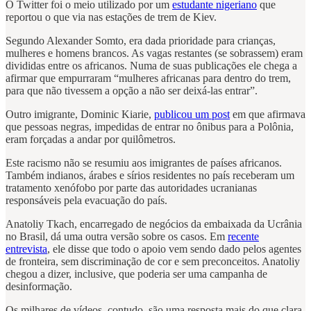
O Twitter foi o meio utilizado por um
estudante nigeriano
que
reportou o que via nas estações de trem de Kiev.
Segundo Alexander Somto, era dada prioridade para crianças,
mulheres e homens brancos. As vagas restantes (se sobrassem) eram
divididas entre os africanos. Numa de suas publicações ele chega a
afirmar que empurraram “mulheres africanas para dentro do trem,
para que não tivessem a opção a não ser deixá-las entrar”.
Outro imigrante, Dominic Kiarie,
publicou um post
em que afirmava
que pessoas negras, impedidas de entrar no ônibus para a Polônia,
eram forçadas a andar por quilômetros.
Este racismo não se resumiu aos imigrantes de países africanos.
Também indianos, árabes e sírios residentes no país receberam um
tratamento xenófobo por parte das autoridades ucranianas
responsáveis pela evacuação do país.
Anatoliy Tkach, encarregado de negócios da embaixada da Ucrânia
no Brasil, dá uma outra versão sobre os casos. Em
recente
entrevista
, ele disse que todo o apoio vem sendo dado pelos agentes
de fronteira, sem discriminação de cor e sem preconceitos. Anatoliy
chegou a dizer, inclusive, que poderia ser uma campanha de
desinformação.
Os milhares de vídeos, contudo, são uma resposta mais do que clara