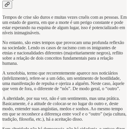
Tempos de crise são duros e muitas vezes cruéis com as pessoas. Em
um estado de guerra, em que a morte é um perigo constante e pode
estar esperando na esquina de algum lugar, isso é potencializado em
níveis inimagináveis.
No entanto, são estes tempos que provocam uma profunda reflexão
na sociedade. Lendo os casos de racismo com os imigrantes de
etnias e nacionalidades diferentes (majoritariamente negros), reflito
sobre a relação de dois conceitos fundamentais para a relação
humana.
A xenofobia, termo que recorrentemente aparece nos noticiários
(infelizmente), refere-se a um ódio, um sentimento de hostilidade,
uma manifestação de repulsa e ojeriza a alguém. Neste caso, àquele
que vem de fora, o diferente de “nós”. De modo geral, o “outro”.
A alteridade, por sua vez, não é um sentimento, mas uma prática.
Basicamente, é a atitude de colocar-se no lugar do outro e, deste
modo, entender suas angústias, medos e sonhos. Ao mesmo tempo
em que se reconhece a diferença entre você e o “outro” (seja cultura,
tradição, filosofia, etc.), há a aceitação disso.
Sem alteridade não há democracia, não há cidadania, e arrisco dizer,