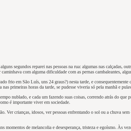
 alguns segundos reparei nas pessoas na rua: algumas nas calçadas, out
caminhava com alguma dificuldade com as pernas cambaleantes, algun
rado frio em São Luís, uns 24 graus?) nesta tarde, e consequentemente 
 nas primeiras horas da tarde, se pudesse viveria só pela manhã e pulava
mpo nublado, e cada um fazendo suas coisas, correndo atrás do que p
como é importante viver em sociedade.
o. Ver crianças, idosos, ver pessoas enfrentando o sol ou a chuva sem 
 momentos de melancolia e desesperança, tristeza e egoísmo. Às vezes 