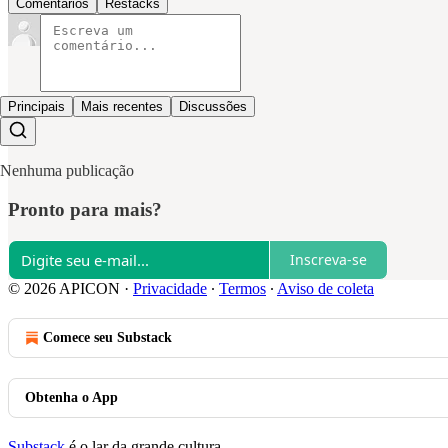
Comentários
Restacks
Principais
Mais recentes
Discussões
Nenhuma publicação
Pronto para mais?
Inscreva-se
© 2026 APICON
·
Privacidade
∙
Termos
∙
Aviso de coleta
Comece seu Substack
Obtenha o App
Substack
é o lar da grande cultura