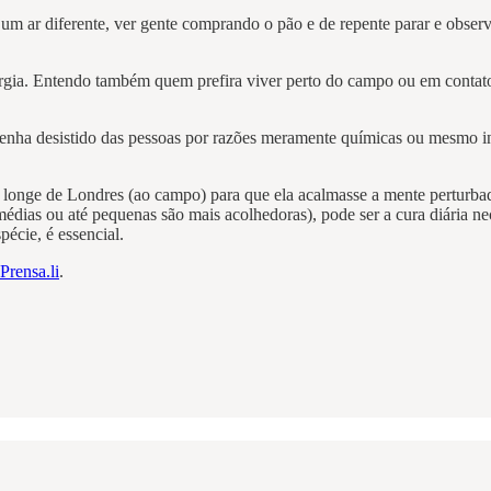
r um ar diferente, ver gente comprando o pão e de repente parar e obser
gia. Entendo também quem prefira viver perto do campo ou em contato
nha desistido das pessoas por razões meramente químicas ou mesmo inte
longe de Londres (ao campo) para que ela acalmasse a mente perturbada
dias ou até pequenas são mais acolhedoras), pode ser a cura diária n
écie, é essencial.
Prensa.li
.