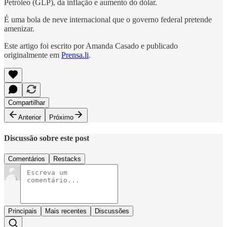
Petróleo (GLP), da inflação e aumento do dólar.
É uma bola de neve internacional que o governo federal pretende
amenizar.
Este artigo foi escrito por Amanda Casado e publicado
originalmente em
Prensa.li
.
Compartilhar
Anterior
Próximo
Discussão sobre este post
Comentários
Restacks
Principais
Mais recentes
Discussões