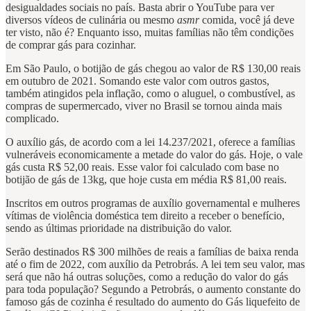
desigualdades sociais no país. Basta abrir o YouTube para ver
diversos vídeos de culinária ou mesmo
asmr
comida, você já deve
ter visto, não é? Enquanto isso, muitas famílias não têm condições
de comprar gás para cozinhar.
Em São Paulo, o botijão de gás chegou ao valor de R$ 130,00 reais
em outubro de 2021. Somando este valor com outros gastos,
também atingidos pela inflação, como o aluguel, o combustível, as
compras de supermercado, viver no Brasil se tornou ainda mais
complicado.
O auxílio gás, de acordo com a lei 14.237/2021, oferece a famílias
vulneráveis economicamente a metade do valor do gás. Hoje, o vale
gás custa R$ 52,00 reais. Esse valor foi calculado com base no
botijão de gás de 13kg, que hoje custa em média R$ 81,00 reais.
Inscritos em outros programas de auxílio governamental e mulheres
vítimas de violência doméstica tem direito a receber o benefício,
sendo as últimas prioridade na distribuição do valor.
Serão destinados R$ 300 milhões de reais a famílias de baixa renda
até o fim de 2022, com auxílio da Petrobrás. A lei tem seu valor, mas
será que não há outras soluções, como a redução do valor do gás
para toda população? Segundo a Petrobrás, o aumento constante do
famoso gás de cozinha é resultado do aumento do Gás liquefeito de