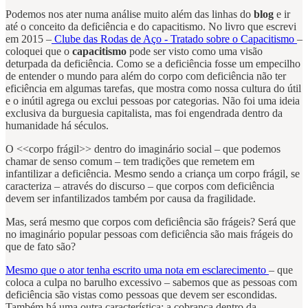
Podemos nos ater numa análise muito além das linhas do
blog
e ir
até o conceito da deficiência e do capacitismo. No livro que escrevi
em 2015 –
Clube das Rodas de Aço - Tratado sobre o Capacitismo
–
coloquei que o
capacitismo
pode ser visto como uma visão
deturpada da deficiência. Como se a deficiência fosse um empecilho
de entender o mundo para além do corpo com deficiência não ter
eficiência em algumas tarefas, que mostra como nossa cultura do útil
e o inútil agrega ou exclui pessoas por categorias. Não foi uma ideia
exclusiva da burguesia capitalista, mas foi engendrada dentro da
humanidade há séculos.
O <<corpo frágil>> dentro do imaginário social – que podemos
chamar de senso comum – tem tradições que remetem em
infantilizar a deficiência. Mesmo sendo a criança um corpo frágil, se
caracteriza – através do discurso – que corpos com deficiência
devem ser infantilizados também por causa da fragilidade.
Mas, será mesmo que corpos com deficiência são frágeis? Será que
no imaginário popular pessoas com deficiência são mais frágeis do
que de fato são?
Mesmo que o ator tenha escrito uma nota em esclarecimento
– que
coloca a culpa no barulho excessivo – sabemos que as pessoas com
deficiência são vistas como pessoas que devem ser escondidas.
Também há uma outra característica: a cobrança dentro da