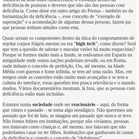
deficiência de posturas e deveres que não são das pessoas com
deficiência. Como disse em outro artigo do Prensa – também no da
humanização da deficiência –, esse conceito de “exemplo de
superação” e a acomodação de algumas dessas pessoas, fazem jus
que pessoas tenham atitudes como esta.
Quais seriam os componentes dentro da ótica do comportamento de
rejeitar corpos frágeis mesmo na era “
high tech
”, como dizem? Será
que tem a questão de sabotar e macular visões há muito esquecidas?
Porque se formos muito mais a fundo, se estávamos em Esparta na
antiguidade onde outras nações poderiam invadir, ou em Roma,
onde tinham o conceito de perfeição. Ou, até mesmo, na Idade
Média com guerras e fome infinita, se tem até uma razão. Mas, em
tempos onde as conexões estão muito mais avançadas e se tem a
cultura do interface, essas questões tem pouca relevância e o mundo
mudou. Vários documentários mostram, lá fora, que as pessoas com
deficiência estão mais incluídas.
Estamos numa
sociedade
onde ser
reacionário
– aqui, da forma
que vimos o passado – se torna algo nostálgico. Não queremos um
passado que foi de fato, se imagina um passado que nunca se teve.
Não fomos felizes em instituições, porque não vivíamos, pessoas
nos tratavam como crianças e, até mesmo, nos falavam que não
poderíamos casar ou ter filhos. Instituições que ganhavam às custas
da deficiência e criando o conceito de “defeituoso”.