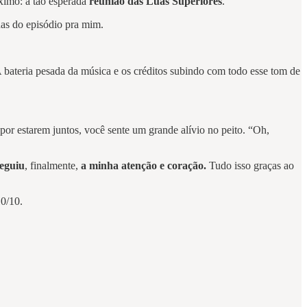
óximo: a tão esperada
reunião das Luas Superiores
.
nas do episódio pra mim.
 bateria pesada da música e os créditos subindo com todo esse tom de
 por estarem juntos, você sente um grande alívio no peito. “Oh,
eguiu
, finalmente,
a minha atenção e coração.
Tudo isso graças ao
0/10.