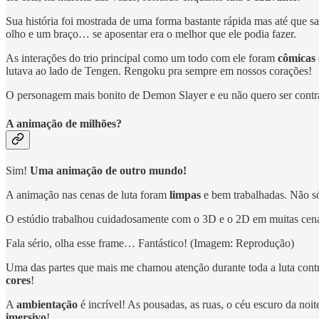
Sua história foi mostrada de uma forma bastante rápida mas até que sa
olho e um braço… se aposentar era o melhor que ele podia fazer.
As interações do trio principal como um todo com ele foram
cômicas
lutava ao lado de Tengen. Rengoku pra sempre em nossos corações!
O personagem mais bonito de Demon Slayer e eu não quero ser contrar
A animação de milhões?
Sim!
Uma animação de outro mundo!
A animação nas cenas de luta foram
limpas
e bem trabalhadas. Não só
O estúdio trabalhou cuidadosamente com o 3D e o 2D em muitas cena
Fala sério, olha esse frame… Fantástico! (Imagem: Reprodução)
Uma das partes que mais me chamou atenção durante toda a luta cont
cores
!
A
ambientação
é incrível! As pousadas, as ruas, o céu escuro da noi
imersivo
!