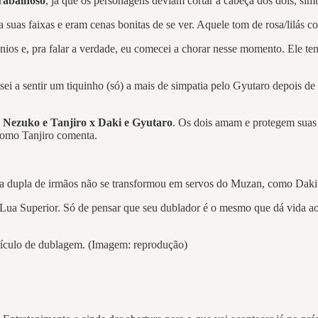
rabalhoso
, já que os personagens deviam cortar a cabeça dos dois, si
a suas faixas e eram cenas bonitas de se ver. Aquele tom de rosa/lilás 
ios e, pra falar a verdade, eu comecei a chorar nesse momento. Ele te
ei a sentir um tiquinho (só) a mais de simpatia pelo Gyutaro depois de 
e
Nezuko e Tanjiro x Daki e Gyutaro
. Os dois amam e protegem suas
 como Tanjiro comenta.
nossa dupla de irmãos não se transformou em servos do Muzan, como Da
 Lua Superior. Só de pensar que seu dublador é o mesmo que dá vida a
culo de dublagem. (Imagem: reprodução)