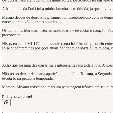
Os dois irmãos eram demônios muito fortes. Derrotá-los foi bastante
t
A habilidade da Daki foi a minha favorita, sem dúvida, já que envolvi
Mesmo depois de derrotá-los, Tanjiro foi misericordioso com os demôn
emocionar ao vê-lo ter tais atitudes.
Os demônios têm suas histórias mostradas e é de cortar o coração. Pass
preconceito.
Nisso, eu achei MUITO interessante como foi feito um
paralelo
entr
só se encontram nas posições atuais por conta da
sorte
ou falta dela,
Acho que foi uma das coisas mais interessantes em toda a luta. A 
Não posso deixar de citar a aparição do demônio
Douma
, a Segunda
escutá-lo na próxima temporada.
Mamoru Miyano colocando mais um personagem icônico em seu currí
Foi extravagante!