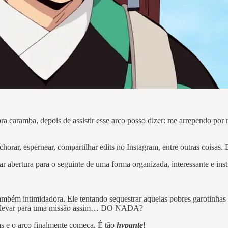
ramba, depois de assistir esse arco posso dizer: me arrependo por não
chorar, espernear, compartilhar edits no Instagram, entre outras coisas. 
ar abertura para o seguinte de uma forma organizada, interessante e ins
ambém intimidadora. Ele tentando sequestrar aquelas pobres garotinhas 
r as levar para uma missão assim… DO NADA?
las e o arco finalmente começa. É tão
hypante
!