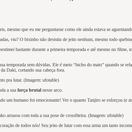
ríveis, mesmo que eu me perguntasse como ele ainda estava se aguentand
iradas, viu? O bixinho não desistiu de jeito nenhum, mesmo todo quebra
estimei bastante durante a primeira temporada e até mesmo no filme, m
essa temporada sem dúvidas. Ele é meio “bicho do mato” quando se rel
da Daki, cortando sua cabeça fora.
to pra lutar. (Imagem: ufotable)
oda a sua
força brutal
nesse arco.
ando um humano foi emocionante! Ver o quanto Tanjiro se esforçou (e 
 arrasou com toda a sua pose de crossfiteira. (Imagem: ufotable)
coração de todos nós! Seu jeito de lutar com essa arma um tanto inco