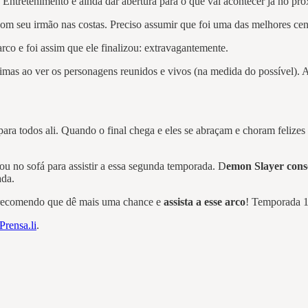
 Entretenimento e ainda dar abertura para o que vai acontecer já no pr
om seu irmão nas costas. Preciso assumir que foi uma das melhores ce
rco e foi assim que ele finalizou: extravagantemente.
mas ao ver os personagens reunidos e vivos (na medida do possível). A
para todos ali. Quando o final chega e eles se abraçam e choram felizes
rou no sofá para assistir a essa segunda temporada. D
emon Slayer cons
ada.
r recomendo que dê mais uma chance e
assista a esse arco
! Temporada 1
Prensa.li
.