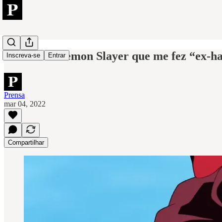
O arco de Demon Slayer que me fez “ex-h
Inscreva-se
Entrar
Prensa
mar 04, 2022
Compartilhar