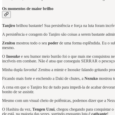
Os momentos de maior brilho
Tanjiro
brilhou bastante! Sua persistência e força na luta foram inc
A persistência e coragem do Tanjiro são coisas a serem bastante adm
Zenitsu
mostrou todo o seu
poder
de uma forma esplêndida. Eu o sub
mesmo.
O
Inosuke
e seu humor meio burrão foi o que mais me conquistou n
incríveis em combate. Não é atoa que conseguiu SERRAR o pescoço 
Minha dupla favorita! Zenitsu a mimir e Inosuke falando gritando pron
Ficando mais forte e enchendo a Daki de chutes, a
Nezuko
mostrou t
A cena em que o Tanjiro fez de tudo para impedi-la de acabar devor
bonito de se assistir.
Mesmo com um visual cheio de polêmicas, podemos dizer que a Nezuko
O Hashira da vez,
Tengen Uzui
, chegou chegando para conquistar o 
ele está, na maioria das vezes, sorrindo enquanto luta é
cativante
!