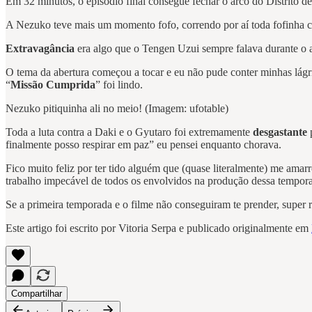
Em 32 minutos, o episódio final consegue fechar o arco do Distrito de
A Nezuko teve mais um momento fofo, correndo por aí toda fofinha c
Extravagância
era algo que o Tengen Uzui sempre falava durante o a
O tema da abertura começou a tocar e eu não pude conter minhas lágri
“
Missão Cumprida
” foi lindo.
Nezuko pitiquinha ali no meio! (Imagem: ufotable)
Toda a luta contra a Daki e o Gyutaro foi extremamente
desgastante
finalmente posso respirar em paz” eu pensei enquanto chorava.
Fico muito feliz por ter tido alguém que (quase literalmente) me amar
trabalho impecável de todos os envolvidos na produção dessa tempor
Se a primeira temporada e o filme não conseguiram te prender, supe
Este artigo foi escrito por Vitoria Serpa e publicado originalmente em
Compartilhar