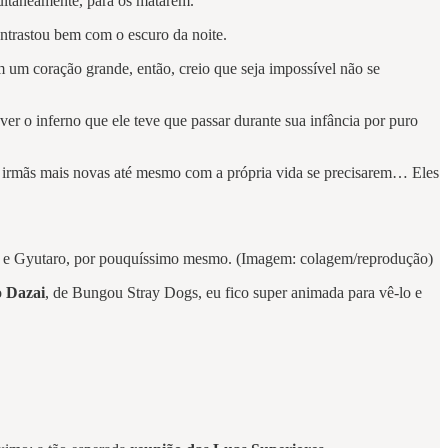
multaneamente, para os matarem.
contrastou bem com o escuro da noite.
m um coração grande, então, creio que seja impossível não se
ver o inferno que ele teve que passar durante sua infância por puro
 irmãs mais novas até mesmo com a própria vida se precisarem… Eles
ki e Gyutaro, por pouquíssimo mesmo. (Imagem: colagem/reprodução)
o
Dazai
, de Bungou Stray Dogs, eu fico super animada para vê-lo e