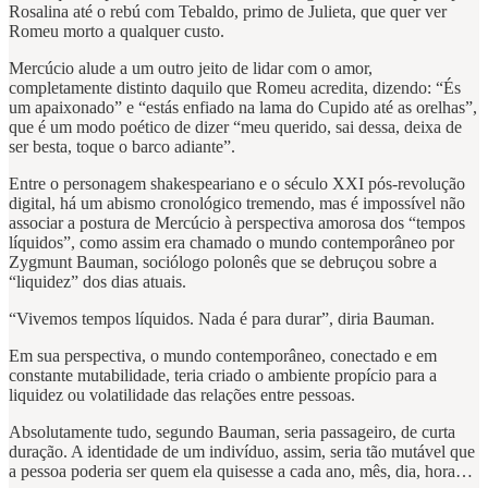
Rosalina até o rebú com Tebaldo, primo de Julieta, que quer ver
Romeu morto a qualquer custo.
Mercúcio alude a um outro jeito de lidar com o amor,
completamente distinto daquilo que Romeu acredita, dizendo: “És
um apaixonado” e “estás enfiado na lama do Cupido até as orelhas”,
que é um modo poético de dizer “meu querido, sai dessa, deixa de
ser besta, toque o barco adiante”.
Entre o personagem shakespeariano e o século XXI pós-revolução
digital, há um abismo cronológico tremendo, mas é impossível não
associar a postura de Mercúcio à perspectiva amorosa dos “tempos
líquidos”, como assim era chamado o mundo contemporâneo por
Zygmunt Bauman, sociólogo polonês que se debruçou sobre a
“liquidez” dos dias atuais.
“Vivemos tempos líquidos. Nada é para durar”, diria Bauman.
Em sua perspectiva, o mundo contemporâneo, conectado e em
constante mutabilidade, teria criado o ambiente propício para a
liquidez ou volatilidade das relações entre pessoas.
Absolutamente tudo, segundo Bauman, seria passageiro, de curta
duração. A identidade de um indivíduo, assim, seria tão mutável que
a pessoa poderia ser quem ela quisesse a cada ano, mês, dia, hora…