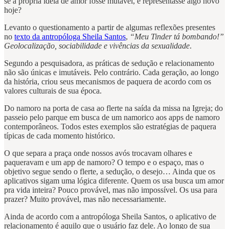
se a própria ideia de amor fosse mutável, e representasse algo novo
hoje?
Levanto o questionamento a partir de algumas reflexões presentes
no
texto da antropóloga Sheila Santos
,
“Meu Tinder tá bombando!”
Geolocalização, sociabilidade e vivências da sexualidade
.
Segundo a pesquisadora, as práticas de sedução e relacionamento
não são únicas e imutáveis. Pelo contrário. Cada geração, ao longo
da história, criou seus mecanismos de paquera de acordo com os
valores culturais de sua época.
Do namoro na porta de casa ao flerte na saída da missa na Igreja; do
passeio pelo parque em busca de um namorico aos apps de namoro
contemporâneos. Todos estes exemplos são estratégias de paquera
típicas de cada momento histórico.
O que separa a praça onde nossos avós trocavam olhares e
paqueravam e um app de namoro? O tempo e o espaço, mas o
objetivo segue sendo o flerte, a sedução, o desejo… Ainda que os
aplicativos sigam uma lógica diferente. Quem os usa busca um amor
pra vida inteira? Pouco provável, mas não impossível. Os usa para
prazer? Muito provável, mas não necessariamente.
Ainda de acordo com a antropóloga Sheila Santos, o aplicativo de
relacionamento é aquilo que o usuário faz dele. Ao longo de sua