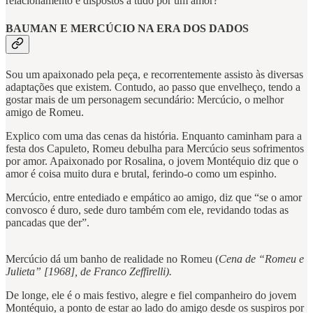
relacionamento e dispostos a tudo por um amor?
BAUMAN E MERCÚCIO NA ERA DOS DADOS
Sou um apaixonado pela peça, e recorrentemente assisto às diversas
adaptações que existem. Contudo, ao passo que envelheço, tendo a
gostar mais de um personagem secundário: Mercúcio, o melhor
amigo de Romeu.
Explico com uma das cenas da história. Enquanto caminham para a
festa dos Capuleto, Romeu debulha para Mercúcio seus sofrimentos
por amor. Apaixonado por Rosalina, o jovem Montéquio diz que o
amor é coisa muito dura e brutal, ferindo-o como um espinho.
Mercúcio, entre entediado e empático ao amigo, diz que “se o amor
convosco é duro, sede duro também com ele, revidando todas as
pancadas que der”.
Mercúcio dá um banho de realidade no Romeu (
Cena de “Romeu e
Julieta” [1968], de Franco Zeffirelli).
De longe, ele é o mais festivo, alegre e fiel companheiro do jovem
Montéquio, a ponto de estar ao lado do amigo desde os suspiros por