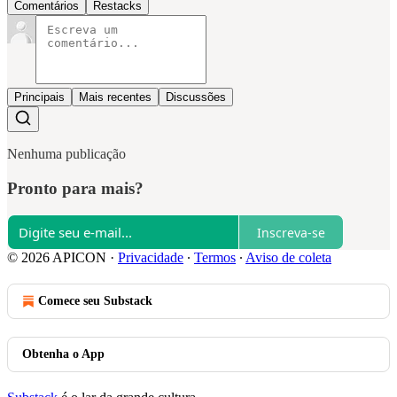
Comentários
Restacks
Principais
Mais recentes
Discussões
Nenhuma publicação
Pronto para mais?
Inscreva-se
© 2026 APICON
·
Privacidade
∙
Termos
∙
Aviso de coleta
Comece seu Substack
Obtenha o App