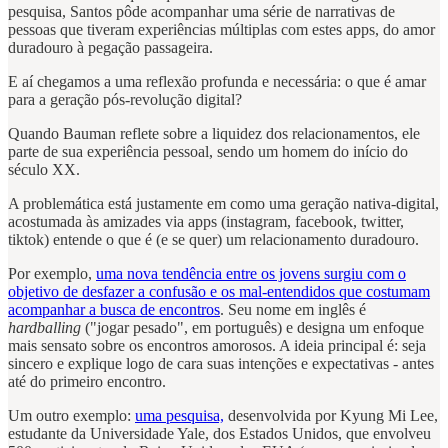
pesquisa, Santos pôde acompanhar uma série de narrativas de
pessoas que tiveram experiências múltiplas com estes apps, do amor
duradouro à pegação passageira.
E aí chegamos a uma reflexão profunda e necessária: o que é amar
para a geração pós-revolução digital?
Quando Bauman reflete sobre a liquidez dos relacionamentos, ele
parte de sua experiência pessoal, sendo um homem do início do
século XX.
A problemática está justamente em como uma geração nativa-digital,
acostumada às amizades via apps (instagram, facebook, twitter,
tiktok) entende o que é (e se quer) um relacionamento duradouro.
Por exemplo,
uma nova tendência entre os jovens surgiu com o
objetivo de desfazer a confusão e os mal-entendidos que costumam
acompanhar a busca de encontros
. Seu nome em inglês é
hardballing
("jogar pesado", em português) e designa um enfoque
mais sensato sobre os encontros amorosos. A ideia principal é: seja
sincero e explique logo de cara suas intenções e expectativas - antes
até do primeiro encontro.
Um outro exemplo:
uma pesquisa,
desenvolvida por Kyung Mi Lee,
estudante da Universidade Yale, dos Estados Unidos, que envolveu