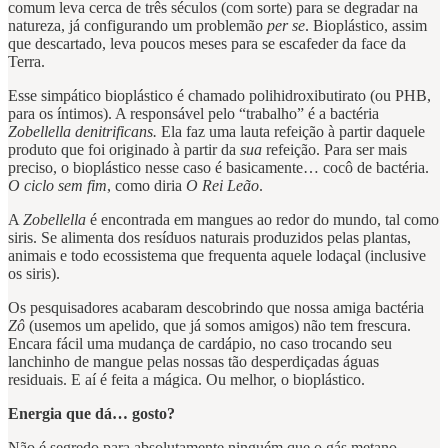
comum leva cerca de três séculos (com sorte) para se degradar na
natureza, já configurando um problemão
per se
. Bioplástico, assim
que descartado, leva poucos meses para se escafeder da face da
Terra.
Esse simpático bioplástico é chamado polihidroxibutirato (ou PHB,
para os íntimos). A responsável pelo “trabalho” é a bactéria
Zobellella denitrificans.
Ela faz uma lauta refeição à partir daquele
produto que foi originado à partir da
sua
refeição. Para ser mais
preciso, o bioplástico nesse caso é basicamente… cocô de bactéria.
O ciclo sem fim
, como diria
O Rei Leão
.
A
Zobellella
é encontrada em mangues ao redor do mundo, tal como
siris. Se alimenta dos resíduos naturais produzidos pelas plantas,
animais e todo ecossistema que frequenta aquele lodaçal (inclusive
os siris).
Os pesquisadores acabaram descobrindo que nossa amiga bactéria
Zô
(usemos um apelido, que já somos amigos) não tem frescura.
Encara fácil uma mudança de cardápio, no caso trocando seu
lanchinho de mangue pelas nossas tão desperdiçadas águas
residuais. E aí é feita a mágica. Ou melhor, o bioplástico.
Energia que dá… gosto?
Não é segredo para absolutamente ninguém que o gás metano,