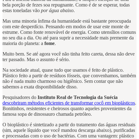
bela porção de fezes soa repugnante. Como é de se esperar, todas
estas toneladas vão
por água abaixo
.
Mas uma minoria ínfima da humanidade está bastante preocupada
com este desperdício. Pensando em modos de usar este monte de
estrume. Como fonte renovável de energia. Como utensílios comuns
no seu dia a dia. Ou até para suprir a necessidade mais premente da
maioria do planeta: a
fome
.
Muito bem. Se até agora você não tinha feito careta, dessa não deve
ter passado. Mas o assunto é sério.
Na sociedade atual, quase tudo que usamos é feito de plástico.
Plástico feito a partir de resíduos fósseis, que convenhamos, também
não é nada muito charmoso ou higiênico. Sem contar que não
sabemos a exata disponibilidade disso.
Pesquisadores do
Instituto Real de Tecnologia da Suécia
descobriram métodos eficientes de transformar cocô em bioplásticos
.
Bonitinhos, resistentes e cheirosos quanto aqueles provenientes da
famosa sopa de dinossauro chamada petróleo.
O bioplástico é sintetizado a partir do tratamento das águas residuais
(sim, aquele líquido que você mandou descarga abaixo), purificadas
e processadas com o uso de bactérias. Com uma vantagem: plástico