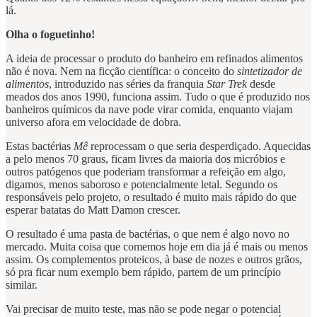
lá.
Olha o foguetinho!
A ideia de processar o produto do banheiro em refinados alimentos
não é nova. Nem na ficção científica: o conceito do
sintetizador de
alimentos
, introduzido nas séries da franquia
Star Trek
desde
meados dos anos 1990, funciona assim. Tudo o que é produzido nos
banheiros químicos da nave pode virar comida, enquanto viajam
universo afora em velocidade de dobra.
Estas bactérias
Mê
reprocessam o que seria desperdiçado. Aquecidas
a pelo menos 70 graus, ficam livres da maioria dos micróbios e
outros patógenos que poderiam transformar a refeição em algo,
digamos, menos saboroso e potencialmente letal. Segundo os
responsáveis pelo projeto, o resultado é muito mais rápido do que
esperar batatas do Matt Damon crescer.
O resultado é uma pasta de bactérias, o que nem é algo novo no
mercado. Muita coisa que comemos hoje em dia já é mais ou menos
assim. Os complementos proteicos, à base de nozes e outros grãos,
só pra ficar num exemplo bem rápido, partem de um princípio
similar.
Vai precisar de muito teste, mas não se pode negar o potencial