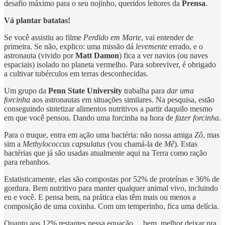
desafio máximo para o seu nojinho, queridos leitores da
Prensa
.
Vá plantar batatas!
Se você assistiu ao filme
Perdido em Marte
, vai entender de
primeira. Se não, explico: uma missão dá
levemente
errado, e o
astronauta (vivido por
Matt Damon
) fica a ver navios (ou naves
espaciais) isolado no planeta vermelho. Para sobreviver, é obrigado
a cultivar tubérculos em terras desconhecidas.
Um grupo da
Penn State University
trabalha para
dar uma
forcinha
aos astronautas em situações similares. Na pesquisa, estão
conseguindo sintetizar alimentos nutritivos a partir daquilo mesmo
em que você pensou. Dando uma forcinha na hora de
fazer forcinha
.
Para o truque, entra em ação uma bactéria: não nossa amiga
Zô
, mas
sim a
Methylococcus capsulatus
(vou chamá-la de
Mê
). Estas
bactérias que já são usadas atualmente aqui na Terra como ração
para rebanhos.
Estatisticamente, elas são compostas por 52% de proteínas e 36% de
gordura. Bem nutritivo para manter qualquer animal vivo, incluindo
eu e você. E pensa bem, na prática elas têm mais ou menos a
composição de uma coxinha. Com um temperinho, fica uma delícia.
Quanto aos 12% restantes nessa equação… bem, melhor deixar pra