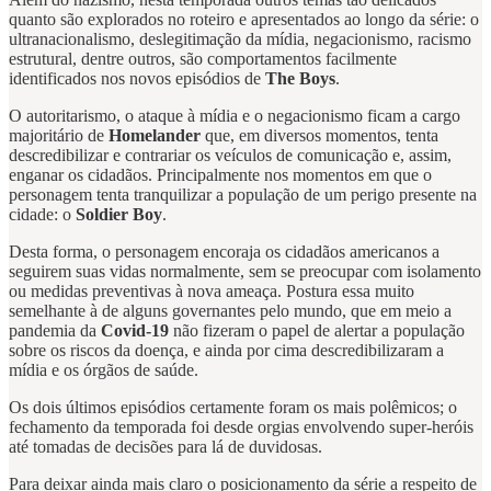
quanto são explorados no roteiro e apresentados ao longo da série: o
ultranacionalismo, deslegitimação da mídia, negacionismo, racismo
estrutural, dentre outros, são comportamentos facilmente
identificados nos novos episódios de
The Boys
.
O autoritarismo, o ataque à mídia e o negacionismo ficam a cargo
majoritário de
Homelander
que, em diversos momentos, tenta
descredibilizar e contrariar os veículos de comunicação e, assim,
enganar os cidadãos. Principalmente nos momentos em que o
personagem tenta tranquilizar a população de um perigo presente na
cidade: o
Soldier Boy
.
Desta forma, o personagem encoraja os cidadãos americanos a
seguirem suas vidas normalmente, sem se preocupar com isolamento
ou medidas preventivas à nova ameaça. Postura essa muito
semelhante à de alguns governantes pelo mundo, que em meio a
pandemia da
Covid-19
não fizeram o papel de alertar a população
sobre os riscos da doença, e ainda por cima descredibilizaram a
mídia e os órgãos de saúde.
Os dois últimos episódios certamente foram os mais polêmicos; o
fechamento da temporada foi desde orgias envolvendo super-heróis
até tomadas de decisões para lá de duvidosas.
Para deixar ainda mais claro o posicionamento da série a respeito de