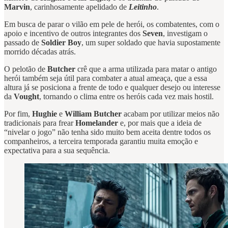
Marvin
, carinhosamente apelidado de
Leitinho
.
Em busca de parar o vilão em pele de herói, os combatentes, com o
apoio e incentivo de outros integrantes dos
Seven
, investigam o
passado de
Soldier Boy
, um super soldado que havia supostamente
morrido décadas atrás.
O pelotão de
Butcher
crê que a arma utilizada para matar o antigo
herói também seja útil para combater a atual ameaça, que a essa
altura já se posiciona a frente de todo e qualquer desejo ou interesse
da
Vought
, tornando o clima entre os heróis cada vez mais hostil.
Por fim,
Hughie
e
William Butcher
acabam por utilizar meios não
tradicionais para frear
Homelander
e, por mais que a ideia de
“nivelar o jogo” não tenha sido muito bem aceita dentre todos os
companheiros, a terceira temporada garantiu muita emoção e
expectativa para a sua sequência.