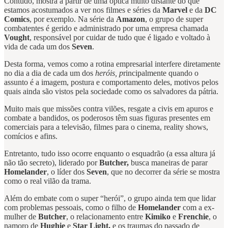
Contudo, mostra a partir de uma óptica muito distante do que
estamos acostumados a ver nos filmes e séries da
Marvel
e da
DC
Comics
, por exemplo. Na série da
Amazon
, o grupo de super
combatentes é gerido e administrado por uma empresa chamada
Vought
, responsável por cuidar de tudo que é ligado e voltado à
vida de cada um dos
Seven
.
Desta forma, vemos como a rotina empresarial interfere diretamente
no dia a dia de cada um dos
heróis, p
rincipalmente quando o
assunto é a imagem, postura e comportamento deles, motivos pelos
quais ainda são vistos pela sociedade como os salvadores da pátria.
Muito mais que missões contra vilões, resgate a civis em apuros e
combate a bandidos, os poderosos têm suas figuras presentes em
comerciais para a televisão, filmes para o cinema, reality shows,
comícios e afins.
Entretanto, tudo isso ocorre enquanto o esquadrão (a essa altura já
não tão secreto), liderado por
Butcher,
busca maneiras de parar
Homelander
, o líder dos
Seven
, que no decorrer da série se mostra
como o real vilão da trama.
Além do embate com o super “herói”, o grupo ainda tem que lidar
com problemas pessoais, como o filho de
Homelander
com a ex-
mulher de
Butcher
, o relacionamento entre
Kimiko
e
Frenchie
, o
namoro de
Hughie
e
Star Light,
e os traumas do passado de