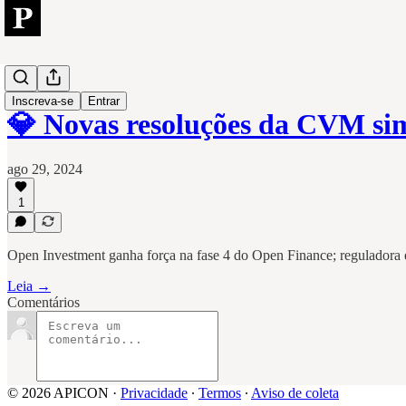
Open
Inscreva-se
Entrar
💎 Novas resoluções da CVM s
ago 29, 2024
1
Open Investment ganha força na fase 4 do Open Finance; reguladora ed
Leia →
Comentários
© 2026 APICON
·
Privacidade
∙
Termos
∙
Aviso de coleta