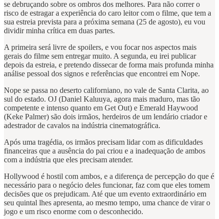
se debruçando sobre os ombros dos melhores. Para não correr o
risco de estragar a experiência do caro leitor com o filme, que tem a
sua estreia prevista para a próxima semana (25 de agosto), eu vou
dividir minha crítica em duas partes.
A primeira será livre de spoilers, e vou focar nos aspectos mais
gerais do filme sem entregar muito. A segunda, eu irei publicar
depois da estreia, e pretendo dissecar de forma mais profunda minha
análise pessoal dos signos e referências que encontrei em Nope.
Nope se passa no deserto californiano, no vale de Santa Clarita, ao
sul do estado. OJ (Daniel Kaluuya, agora mais maduro, mas tão
competente e intenso quanto em Get Out) e Emerald Haywood
(Keke Palmer) são dois irmãos, herdeiros de um lendário criador e
adestrador de cavalos na indústria cinematográfica.
Após uma tragédia, os irmãos precisam lidar com as dificuldades
financeiras que a ausência do pai criou e a inadequação de ambos
com a indústria que eles precisam atender.
Hollywood é hostil com ambos, e a diferença de percepção do que é
necessário para o negócio deles funcionar, faz com que eles tomem
decisões que os prejudicam. Até que um evento extraordinário em
seu quintal lhes apresenta, ao mesmo tempo, uma chance de virar o
jogo e um risco enorme com o desconhecido.