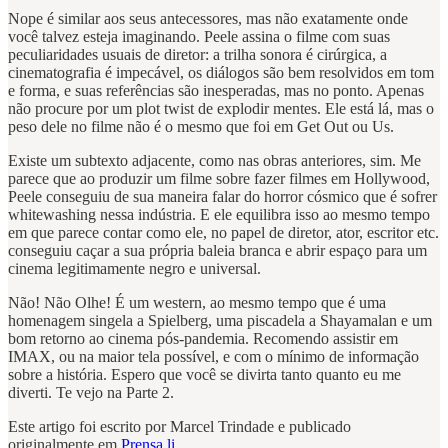
Nope é similar aos seus antecessores, mas não exatamente onde
você talvez esteja imaginando. Peele assina o filme com suas
peculiaridades usuais de diretor: a trilha sonora é cirúrgica, a
cinematografia é impecável, os diálogos são bem resolvidos em tom
e forma, e suas referências são inesperadas, mas no ponto. Apenas
não procure por um plot twist de explodir mentes. Ele está lá, mas o
peso dele no filme não é o mesmo que foi em Get Out ou Us.
Existe um subtexto adjacente, como nas obras anteriores, sim. Me
parece que ao produzir um filme sobre fazer filmes em Hollywood,
Peele conseguiu de sua maneira falar do horror cósmico que é sofrer
whitewashing nessa indústria. E ele equilibra isso ao mesmo tempo
em que parece contar como ele, no papel de diretor, ator, escritor etc.
conseguiu caçar a sua própria baleia branca e abrir espaço para um
cinema legitimamente negro e universal.
Não! Não Olhe! É um western, ao mesmo tempo que é uma
homenagem singela a Spielberg, uma piscadela a Shayamalan e um
bom retorno ao cinema pós-pandemia. Recomendo assistir em
IMAX, ou na maior tela possível, e com o mínimo de informação
sobre a história. Espero que você se divirta tanto quanto eu me
diverti. Te vejo na Parte 2.
Este artigo foi escrito por Marcel Trindade e publicado
originalmente em
Prensa.li
.