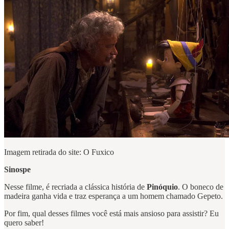
Imagem retirada do site: O Fuxico
Sinospe
Nesse filme, é recriada a clássica história de
Pinóquio
. O boneco de
madeira ganha vida e traz esperança a um homem chamado Gepeto.
Por fim, qual desses filmes você está mais ansioso para assistir? Eu
quero saber!