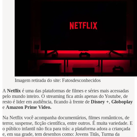
Imagem retirada do site: Fatosdesconhecidos
A
Netflix
é uma das plataformas de filmes e séries mais acessadas
pelo mundo inteiro. O streaming fica atrás apenas do Youtube, de
resto é lider em audiência, ficando à frente de
Disney +
,
Globoplay
e
Amazon Prime Video.
Na Netflix você acompanha documentários, filmes românticos, de
terror, suspense, ficção científica, entre outros. É muita variedade. E
o público infantil não fica para trás: a plataforma adora a criançada
e, em sua grade, tem desenhos como: Jovens Titãs, Turma da