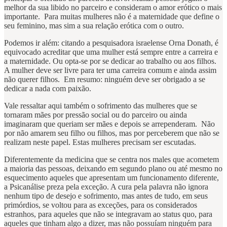
melhor da sua libido no parceiro e consideram o amor erótico o mais
importante. Para muitas mulheres não é a maternidade que define o
seu feminino, mas sim a sua relação erótica com o outro.
Podemos ir além: citando a pesquisadora israelense Orna Donath, é
equivocado acreditar que uma mulher está sempre entre a carreira e
a maternidade. Ou opta-se por se dedicar ao trabalho ou aos filhos.
A mulher deve ser livre para ter uma carreira comum e ainda assim
não querer filhos. Em resumo: ninguém deve ser obrigado a se
dedicar a nada com paixão.
Vale ressaltar aqui também o sofrimento das mulheres que se
tornaram mães por pressão social ou do parceiro ou ainda
imaginaram que queriam ser mães e depois se arrependeram. Não
por não amarem seu filho ou filhos, mas por perceberem que não se
realizam neste papel. Estas mulheres precisam ser escutadas.
Diferentemente da medicina que se centra nos males que acometem
a maioria das pessoas, deixando em segundo plano ou até mesmo no
esquecimento aqueles que apresentam um funcionamento diferente,
a Psicanálise preza pela exceção. A cura pela palavra não ignora
nenhum tipo de desejo e sofrimento, mas antes de tudo, em seus
primórdios, se voltou para as exceções, para os considerados
estranhos, para aqueles que não se integravam ao status quo, para
aqueles que tinham algo a dizer, mas não possuíam ninguém para