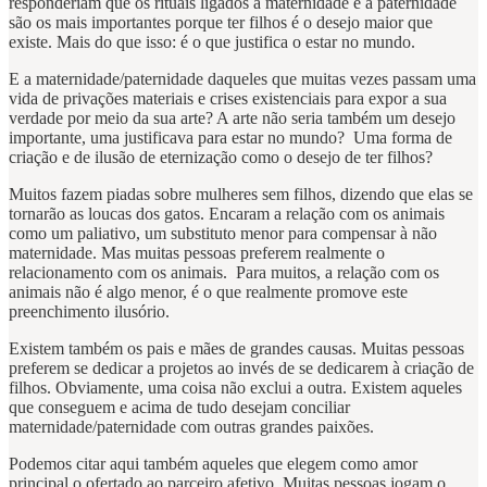
responderiam que os rituais ligados à maternidade e à paternidade
são os mais importantes porque ter filhos é o desejo maior que
existe. Mais do que isso: é o que justifica o estar no mundo.
E a maternidade/paternidade daqueles que muitas vezes passam uma
vida de privações materiais e crises existenciais para expor a sua
verdade por meio da sua arte? A arte não seria também um desejo
importante, uma justificava para estar no mundo? Uma forma de
criação e de ilusão de eternização como o desejo de ter filhos?
Muitos fazem piadas sobre mulheres sem filhos, dizendo que elas se
tornarão as loucas dos gatos. Encaram a relação com os animais
como um paliativo, um substituto menor para compensar à não
maternidade. Mas muitas pessoas preferem realmente o
relacionamento com os animais. Para muitos, a relação com os
animais não é algo menor, é o que realmente promove este
preenchimento ilusório.
Existem também os pais e mães de grandes causas. Muitas pessoas
preferem se dedicar a projetos ao invés de se dedicarem à criação de
filhos. Obviamente, uma coisa não exclui a outra. Existem aqueles
que conseguem e acima de tudo desejam conciliar
maternidade/paternidade com outras grandes paixões.
Podemos citar aqui também aqueles que elegem como amor
principal o ofertado ao parceiro afetivo. Muitas pessoas jogam o