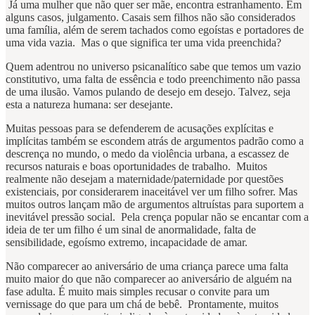
Já uma mulher que não quer ser mãe, encontra estranhamento. Em
alguns casos, julgamento. Casais sem filhos não são considerados
uma família, além de serem tachados como egoístas e portadores de
uma vida vazia. Mas o que significa ter uma vida preenchida?
Quem adentrou no universo psicanalítico sabe que temos um vazio
constitutivo, uma falta de essência e todo preenchimento não passa
de uma ilusão. Vamos pulando de desejo em desejo. Talvez, seja
esta a natureza humana: ser desejante.
Muitas pessoas para se defenderem de acusações explícitas e
implícitas também se escondem atrás de argumentos padrão como a
descrença no mundo, o medo da violência urbana, a escassez de
recursos naturais e boas oportunidades de trabalho. Muitos
realmente não desejam a maternidade/paternidade por questões
existenciais, por considerarem inaceitável ver um filho sofrer. Mas
muitos outros lançam mão de argumentos altruístas para suportem a
inevitável pressão social. Pela crença popular não se encantar com a
ideia de ter um filho é um sinal de anormalidade, falta de
sensibilidade, egoísmo extremo, incapacidade de amar.
Não comparecer ao aniversário de uma criança parece uma falta
muito maior do que não comparecer ao aniversário de alguém na
fase adulta. É muito mais simples recusar o convite para um
vernissage do que para um chá de bebê. Prontamente, muitos