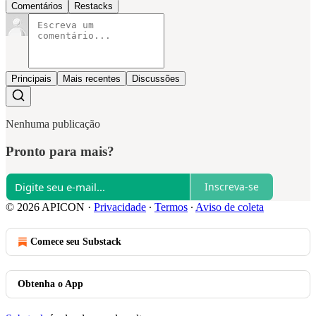
Comentários
Restacks
Principais
Mais recentes
Discussões
Nenhuma publicação
Pronto para mais?
Inscreva-se
© 2026 APICON
·
Privacidade
∙
Termos
∙
Aviso de coleta
Comece seu Substack
Obtenha o App