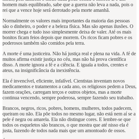
homem mais equilibrado, sabe que a guerra não leva a nada, pois o
rei que a vence hoje será derrotado pela morte amanhã.
Normalmente os valores mais importantes da maioria das pessoas
são o dinheiro, o poder e a beleza física. Mas são apenas ilusões. O
morrer chega e tudo isso simplesmente deixa de valer. Até os mais
bonitos ficam feios depois que morrem. Os ricos ficam pobres e os
poderosos também são comidos pela terra.
A morte é uma justiceira. Não há justiça real e plena na vida. A fé de
muitos afirma existir justiça no céu, mas não há prova científica
disso. A morte ignora a fé e a ciência. E iguala a todos, crentes e
ateus, na insignificância da inexistência.
Ela é invencível, eficiente, infalível. Cientistas inventam novos
medicamentos e tratamentos a cada ano, os religiosos pedem a Deus,
fazem orações, carregam terços e outros objetos, mas a morte
continua vencendo, sempre poderosa, sempre fazendo seu trabalho.
Brancos, negros, ricos, pobres, homens, mulheres, todos padecem,
queiram ou não. Ela põe todos no mesmo lugar, não está nem aí se a
pele é negra ou amarela. Ela não distingue cores. E lembre-se que
todos os esqueletos são brancos, o que mostra que até nisso ela é
justa, fazendo de todos nada mais que um amontoado de ossos.