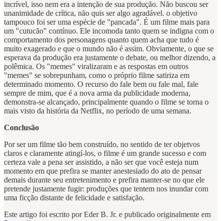
incrível, isso nem era a intenção de sua produção. Não buscou ser
unanimidade de crítica, não quis ser algo agradável. o objetivo
tampouco foi ser uma espécie de "pancada". É um filme mais para
um "cutucão" contínuo. Ele incomoda tanto quem se indigna com o
comportamento dos personagens quanto quem acha que tudo é
muito exagerado e que o mundo não é assim. Obviamente, o que se
esperava da produção era justamente o debate, ou melhor dizendo, a
polêmica. Os "memes" viralizaram e as respostas em outros
"memes" se sobrepunham, como o próprio filme satiriza em
determinado momento. O recurso do fale bem ou fale mal, fale
sempre de mim, que é a nova arma da publicidade moderna,
demonstra-se alcançado, principalmente quando o filme se torna o
mais visto da história da Netflix, no período de uma semana.
Conclusão
Por ser um filme tão bem construído, no sentido de ter objetvos
claros e claramente atingí-los, o filme é um grande sucesso e com
certeza vale a pena ser assistido, a não ser que você esteja num
momento em que prefira se manter anestesiado do ato de pensar
demais durante seu entretenimento e prefira manter-se no que ele
pretende justamente fugir: produções que tentem nos inundar com
uma ficção distante de felicidade e satisfação.
Este artigo foi escrito por Eder B. Jr. e publicado originalmente em