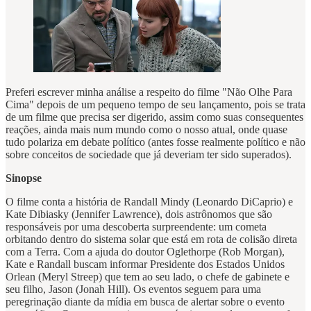
Preferi escrever minha análise a respeito do filme "Não Olhe Para
Cima" depois de um pequeno tempo de seu lançamento, pois se trata
de um filme que precisa ser digerido, assim como suas consequentes
reações, ainda mais num mundo como o nosso atual, onde quase
tudo polariza em debate político (antes fosse realmente político e não
sobre conceitos de sociedade que já deveriam ter sido superados).
Sinopse
O filme conta a história de Randall Mindy (Leonardo DiCaprio) e
Kate Dibiasky (Jennifer Lawrence), dois astrônomos que são
responsáveis por uma descoberta surpreendente: um cometa
orbitando dentro do sistema solar que está em rota de colisão direta
com a Terra. Com a ajuda do doutor Oglethorpe (Rob Morgan),
Kate e Randall buscam informar Presidente dos Estados Unidos
Orlean (Meryl Streep) que tem ao seu lado, o chefe de gabinete e
seu filho, Jason (Jonah Hill). Os eventos seguem para uma
peregrinação diante da mídia em busca de alertar sobre o evento