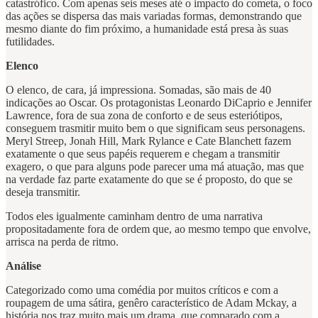
catastrófico. Com apenas seis meses até o impacto do cometa, o foco
das ações se dispersa das mais variadas formas, demonstrando que
mesmo diante do fim próximo, a humanidade está presa às suas
futilidades.
Elenco
O elenco, de cara, já impressiona. Somadas, são mais de 40
indicações ao Oscar. Os protagonistas Leonardo DiCaprio e Jennifer
Lawrence, fora de sua zona de conforto e de seus esteriótipos,
conseguem trasmitir muito bem o que significam seus personagens.
Meryl Streep, Jonah Hill, Mark Rylance e Cate Blanchett fazem
exatamente o que seus papéis requerem e chegam a transmitir
exagero, o que para alguns pode parecer uma má atuação, mas que
na verdade faz parte exatamente do que se é proposto, do que se
deseja transmitir.
Todos eles igualmente caminham dentro de uma narrativa
propositadamente fora de ordem que, ao mesmo tempo que envolve,
arrisca na perda de ritmo.
Análise
Categorizado como uma comédia por muitos críticos e com a
roupagem de uma sátira, genêro característico de Adam Mckay, a
história nos traz muito mais um drama, que comparado com a