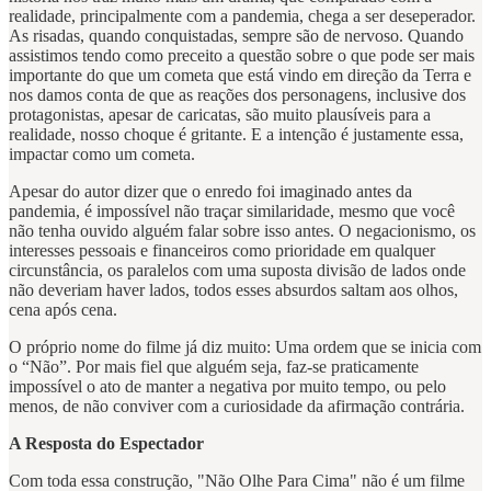
realidade, principalmente com a pandemia, chega a ser deseperador.
As risadas, quando conquistadas, sempre são de nervoso. Quando
assistimos tendo como preceito a questão sobre o que pode ser mais
importante do que um cometa que está vindo em direção da Terra e
nos damos conta de que as reações dos personagens, inclusive dos
protagonistas, apesar de caricatas, são muito plausíveis para a
realidade, nosso choque é gritante. E a intenção é justamente essa,
impactar como um cometa.
Apesar do autor dizer que o enredo foi imaginado antes da
pandemia, é impossível não traçar similaridade, mesmo que você
não tenha ouvido alguém falar sobre isso antes. O negacionismo, os
interesses pessoais e financeiros como prioridade em qualquer
circunstância, os paralelos com uma suposta divisão de lados onde
não deveriam haver lados, todos esses absurdos saltam aos olhos,
cena após cena.
O próprio nome do filme já diz muito: Uma ordem que se inicia com
o “Não”. Por mais fiel que alguém seja, faz-se praticamente
impossível o ato de manter a negativa por muito tempo, ou pelo
menos, de não conviver com a curiosidade da afirmação contrária.
A Resposta do Espectador
Com toda essa construção, "Não Olhe Para Cima" não é um filme