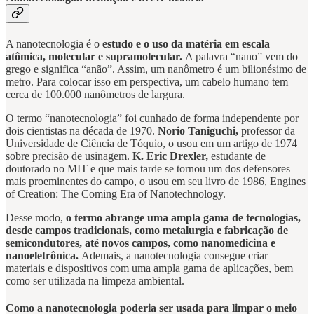
A nanotecnologia é o
estudo e o uso da matéria em escala
atômica, molecular e supramolecular.
A palavra “nano” vem do
grego e significa “anão”. Assim, um nanômetro é um bilionésimo de
metro. Para colocar isso em perspectiva, um cabelo humano tem
cerca de 100.000 nanômetros de largura.
O termo “nanotecnologia” foi cunhado de forma independente por
dois cientistas na década de 1970.
Norio Taniguchi,
professor da
Universidade de Ciência de Tóquio, o usou em um artigo de 1974
sobre precisão de usinagem.
K. Eric Drexler,
estudante de
doutorado no MIT e que mais tarde se tornou um dos defensores
mais proeminentes do campo, o usou em seu livro de 1986, Engines
of Creation: The Coming Era of Nanotechnology.
Desse modo,
o termo abrange uma ampla gama de tecnologias,
desde campos tradicionais, como metalurgia e fabricação de
semicondutores, até novos campos, como nanomedicina e
nanoeletrônica.
Ademais, a nanotecnologia consegue criar
materiais e dispositivos com uma ampla gama de aplicações, bem
como ser utilizada na limpeza ambiental.
Como a nanotecnologia poderia ser usada para limpar o meio