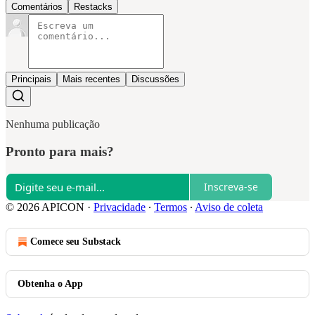
Comentários
Restacks
Principais
Mais recentes
Discussões
Nenhuma publicação
Pronto para mais?
Inscreva-se
© 2026 APICON
·
Privacidade
∙
Termos
∙
Aviso de coleta
Comece seu Substack
Obtenha o App