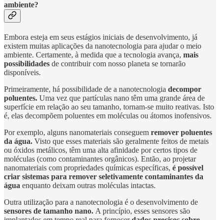
ambiente?
Embora esteja em seus estágios iniciais de desenvolvimento, já
existem muitas aplicações da nanotecnologia para ajudar o meio
ambiente. Certamente, à medida que a tecnologia avança,
mais
possibilidades
de contribuir com nosso planeta se tornarão
disponíveis.
Primeiramente, há possibilidade de a nanotecnologia
decompor
poluentes.
Uma vez que partículas nano têm uma grande área de
superfície em relação ao seu tamanho, tornam-se muito reativas. Isto
é, elas decompõem poluentes em moléculas ou átomos inofensivos.
Por exemplo, alguns nanomateriais conseguem
remover poluentes
da água.
Visto que esses materiais são geralmente feitos de metais
ou óxidos metálicos, têm uma alta afinidade por certos tipos de
moléculas (como contaminantes orgânicos). Então, ao projetar
nanomateriais com propriedades químicas específicas,
é possível
criar sistemas para remover seletivamente contaminantes da
água
enquanto deixam outras moléculas intactas.
Outra utilização para a nanotecnologia é o desenvolvimento de
sensores de tamanho nano.
A princípio, esses sensores são
implantados em tempo real para fornecer
dados precisos sobre