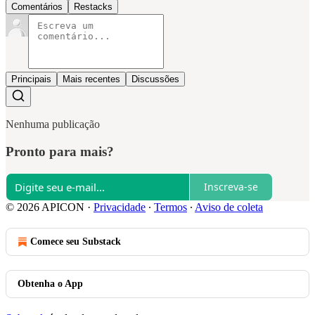
Comentários
Restacks
Principais
Mais recentes
Discussões
Nenhuma publicação
Pronto para mais?
Inscreva-se
© 2026 APICON
·
Privacidade
∙
Termos
∙
Aviso de coleta
Comece seu Substack
Obtenha o App