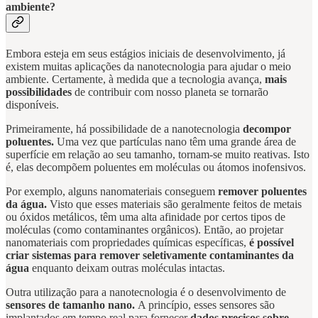
ambiente?
Embora esteja em seus estágios iniciais de desenvolvimento, já
existem muitas aplicações da nanotecnologia para ajudar o meio
ambiente. Certamente, à medida que a tecnologia avança,
mais
possibilidades
de contribuir com nosso planeta se tornarão
disponíveis.
Primeiramente, há possibilidade de a nanotecnologia
decompor
poluentes.
Uma vez que partículas nano têm uma grande área de
superfície em relação ao seu tamanho, tornam-se muito reativas. Isto
é, elas decompõem poluentes em moléculas ou átomos inofensivos.
Por exemplo, alguns nanomateriais conseguem
remover poluentes
da água.
Visto que esses materiais são geralmente feitos de metais
ou óxidos metálicos, têm uma alta afinidade por certos tipos de
moléculas (como contaminantes orgânicos). Então, ao projetar
nanomateriais com propriedades químicas específicas,
é possível
criar sistemas para remover seletivamente contaminantes da
água
enquanto deixam outras moléculas intactas.
Outra utilização para a nanotecnologia é o desenvolvimento de
sensores de tamanho nano.
A princípio, esses sensores são
implantados em tempo real para fornecer
dados precisos sobre