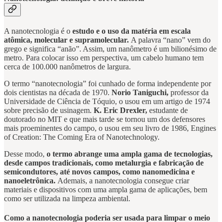
A nanotecnologia é o
estudo e o uso da matéria em escala
atômica, molecular e supramolecular.
A palavra “nano” vem do
grego e significa “anão”. Assim, um nanômetro é um bilionésimo de
metro. Para colocar isso em perspectiva, um cabelo humano tem
cerca de 100.000 nanômetros de largura.
O termo “nanotecnologia” foi cunhado de forma independente por
dois cientistas na década de 1970.
Norio Taniguchi,
professor da
Universidade de Ciência de Tóquio, o usou em um artigo de 1974
sobre precisão de usinagem.
K. Eric Drexler,
estudante de
doutorado no MIT e que mais tarde se tornou um dos defensores
mais proeminentes do campo, o usou em seu livro de 1986, Engines
of Creation: The Coming Era of Nanotechnology.
Desse modo,
o termo abrange uma ampla gama de tecnologias,
desde campos tradicionais, como metalurgia e fabricação de
semicondutores, até novos campos, como nanomedicina e
nanoeletrônica.
Ademais, a nanotecnologia consegue criar
materiais e dispositivos com uma ampla gama de aplicações, bem
como ser utilizada na limpeza ambiental.
Como a nanotecnologia poderia ser usada para limpar o meio