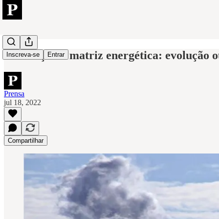
Mudança na matriz energética: evolução o
Inscreva-se
Entrar
Prensa
jul 18, 2022
Compartilhar