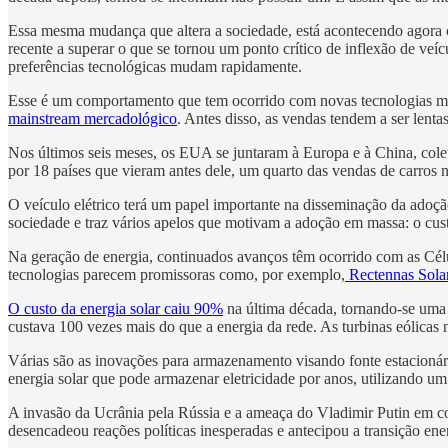
Essa mesma mudança que altera a sociedade, está acontecendo agora 
recente a superar o que se tornou um ponto crítico de inflexão de veí
preferências tecnológicas mudam rapidamente.
Esse é um comportamento que tem ocorrido com novas tecnologias mai
mainstream mercadológico
. Antes disso, as vendas tendem a ser lent
Nos últimos seis meses, os EUA se juntaram à Europa e à China, cole
por 18 países que vieram antes dele, um quarto das vendas de carros no
O veículo elétrico terá um papel importante na disseminação da adoção
sociedade e traz vários apelos que motivam a adoção em massa: o cust
Na geração de energia, continuados avanços têm ocorrido com as Célul
tecnologias parecem promissoras como, por exemplo,
Rectennas Solar
O custo da energia solar caiu 90%
na última década, tornando-se uma d
custava 100 vezes mais do que a energia da rede. As turbinas eólicas
Várias são as inovações para armazenamento visando fonte estacionár
energia solar que pode armazenar eletricidade por anos, utilizando um
A invasão da Ucrânia pela Rússia e a ameaça do Vladimir Putin em cor
desencadeou reações políticas inesperadas e antecipou a transição en