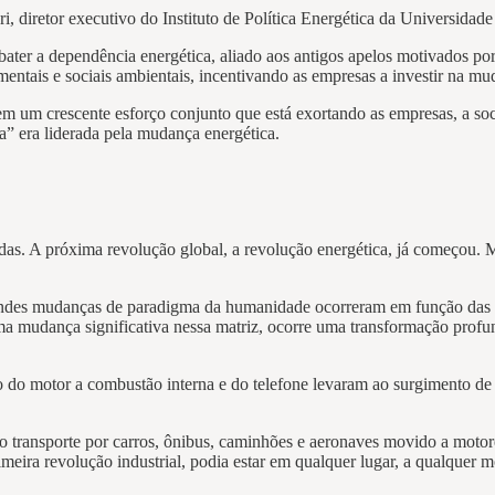
 diretor executivo do Instituto de Política Energética da Universidade
bater a dependência energética, aliado aos antigos apelos motivados p
ntais e sociais ambientais, incentivando as empresas a investir na mu
em um crescente esforço conjunto que está exortando as empresas, a soc
a” era liderada pela mudança energética.
adas. A próxima revolução global, a revolução energética, já começou. 
ndes mudanças de paradigma da humanidade ocorreram em função das 
significativa nessa matriz, ocorre uma transformação profunda 
nvenção do motor a combustão interna e do telefone levaram ao s
o transporte por carros, ônibus, caminhões e aeronaves movido a motor
primeira revolução industrial, podia estar em qualquer lugar, a qualq