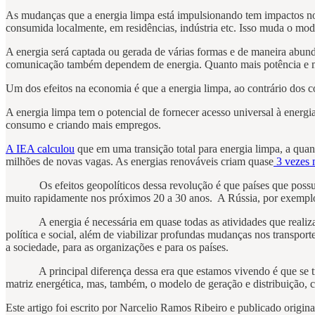
As mudanças que a energia limpa está impulsionando tem impactos nos
consumida localmente, em residências, indústria etc. Isso muda o mod
A energia será captada ou gerada de várias formas e de maneira abun
comunicação também dependem de energia. Quanto mais potência e maior
Um dos efeitos na economia é que a energia limpa, ao contrário dos com
A energia limpa tem o potencial de fornecer acesso universal à energ
consumo e criando mais empregos.
A IEA calculou
que em uma transição total para energia limpa, a qua
milhões de novas vagas. As energias renováveis criam quase
3 vezes 
Os efeitos geopolíticos dessa revolução é que países que possuem 
muito rapidamente nos próximos 20 a 30 anos. A Rússia, por exemplo
A energia é necessária em quase todas as atividades que realizamo
política e social, além de viabilizar profundas mudanças nos transpo
a sociedade, para as organizações e para os países.
A principal diferença dessa era que estamos vivendo é que se trata
matriz energética, mas, também, o modelo de geração e distribuição, 
Este artigo foi escrito por Narcelio Ramos Ribeiro e publicado origi