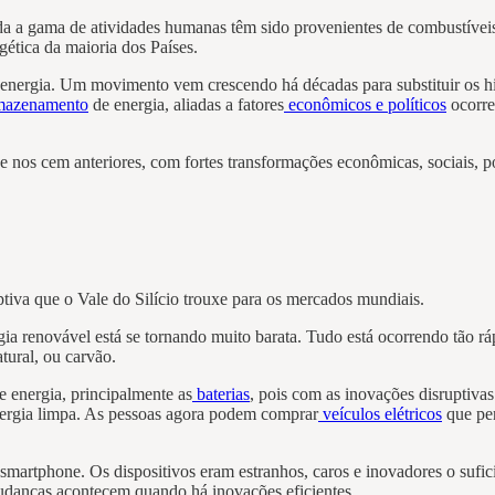
a a gama de atividades humanas têm sido provenientes de combustíveis f
gética da maioria dos Países.
energia. Um movimento vem crescendo há décadas para substituir os h
rmazenamento
de energia, aliadas a fatores
econômicos e políticos
ocorre
nos cem anteriores, com fortes transformações econômicas, sociais, pol
ptiva que o Vale do Silício trouxe para os mercados mundiais.
rgia renovável está se tornando muito barata. Tudo está ocorrendo tão
tural, ou carvão.
 energia, principalmente as
baterias
, pois com as inovações disruptivas
nergia limpa. As pessoas agora podem comprar
veículos elétricos
que per
artphone. Os dispositivos eram estranhos, caros e inovadores o sufic
udanças acontecem quando há inovações eficientes.