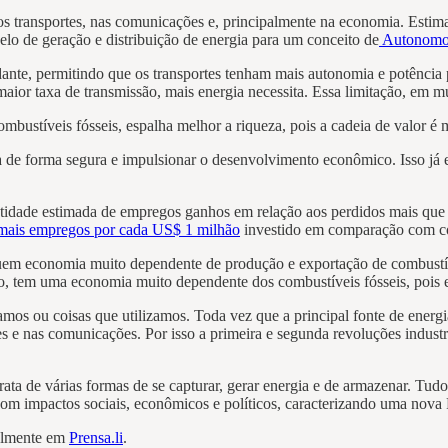
 transportes, nas comunicações e, principalmente na economia. Estima-s
elo de geração e distribuição de energia para um conceito de
Autonomou
dante, permitindo que os transportes tenham mais autonomia e potência 
 taxa de transmissão, mais energia necessita. Essa limitação, em muit
bustíveis fósseis, espalha melhor a riqueza, pois a cadeia de valor é m
ia de forma segura e impulsionar o desenvolvimento econômico. Isso já e
ntidade estimada de empregos ganhos em relação aos perdidos mais que 
mais empregos por cada US$ 1 milhão
investido em comparação com c
economia muito dependente de produção e exportação de combustíveis 
, tem uma economia muito dependente dos combustíveis fósseis, pois 
s ou coisas que utilizamos. Toda vez que a principal fonte de energ
rtes e nas comunicações. Por isso a primeira e segunda revoluções indus
 de várias formas de se capturar, gerar energia e de armazenar. Tudo
com impactos sociais, econômicos e políticos, caracterizando uma nova 
nalmente em
Prensa.li
.