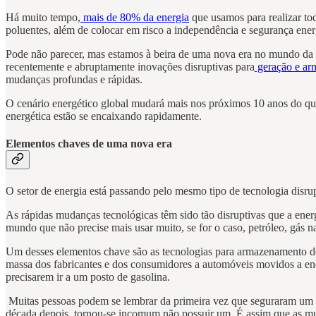
Há muito tempo,
mais de 80% da energia
que usamos para realizar tod
poluentes, além de colocar em risco a independência e segurança ener
Pode não parecer, mas estamos à beira de uma nova era no mundo da 
recentemente e abruptamente inovações disruptivas para
geração e a
mudanças profundas e rápidas.
O cenário energético global mudará mais nos próximos 10 anos do que 
energética estão se encaixando rapidamente.
Elementos chaves de uma nova era
O setor de energia está passando pelo mesmo tipo de tecnologia disru
As rápidas mudanças tecnológicas têm sido tão disruptivas que a ene
mundo que não precise mais usar muito, se for o caso, petróleo, gás na
Um desses elementos chave são as tecnologias para armazenamento de
massa dos fabricantes e dos consumidores a automóveis movidos a e
precisarem ir a um posto de gasolina.
Muitas pessoas podem se lembrar da primeira vez que seguraram um sm
década depois, tornou-se incomum não possuir um. É assim que as m