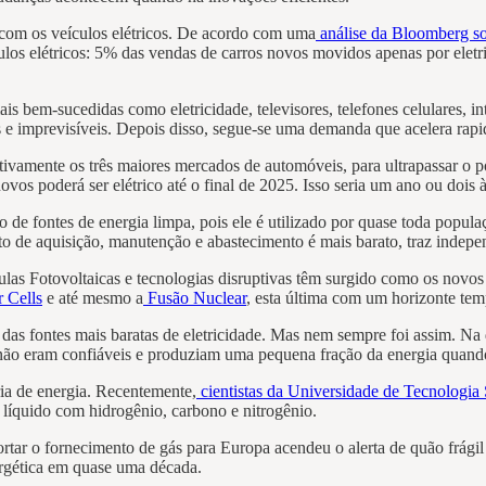
com os veículos elétricos. De acordo com uma
análise da Bloomberg s
culos elétricos: 5% das vendas de carros novos movidos apenas por eletr
s bem-sucedidas como eletricidade, televisores, telefones celulares,
as e imprevisíveis. Depois disso, segue-se uma demanda que acelera rap
tivamente os três maiores mercados de automóveis, para ultrapassar o 
vos poderá ser elétrico até o final de 2025. Isso seria um ano ou dois à
 de fontes de energia limpa, pois ele é utilizado por quase toda popul
o de aquisição, manutenção e abastecimento é mais barato, traz indepe
as Fotovoltaicas e tecnologias disruptivas têm surgido como os novos p
 Cells
e até mesmo a
Fusão Nuclear
, esta última com um horizonte tem
as fontes mais baratas de eletricidade. Mas nem sempre foi assim. Na d
 não eram confiáveis ​​e produziam uma pequena fração da energia quand
ia de energia. Recentemente,
cientistas da Universidade de Tecnologia
 líquido com hidrogênio, carbono e nitrogênio.
tar o fornecimento de gás para Europa acendeu o alerta de quão frágil 
ergética em quase uma década.