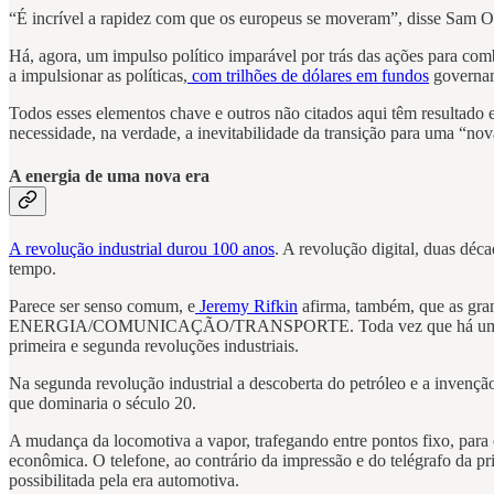
“É incrível a rapidez com que os europeus se moveram”, disse Sam Ori,
Há, agora, um impulso político imparável por trás das ações para com
a impulsionar as políticas,
com trilhões de dólares em fundos
govername
Todos esses elementos chave e outros não citados aqui têm resultado 
necessidade, na verdade, a inevitabilidade da transição para uma “nov
A energia de uma nova era
A revolução industrial durou 100 anos
. A revolução digital, duas déc
tempo.
Parece ser senso comum, e
Jeremy Rifkin
afirma, também, que as gra
ENERGIA/COMUNICAÇÃO/TRANSPORTE. Toda vez que há uma mudança 
primeira e segunda revoluções industriais.
Na segunda revolução industrial a descoberta do petróleo e a i
que dominaria o século 20.
A mudança da locomotiva a vapor, trafegando entre pontos fixo, para 
econômica. O telefone, ao contrário da impressão e do telégrafo da 
possibilitada pela era automotiva.