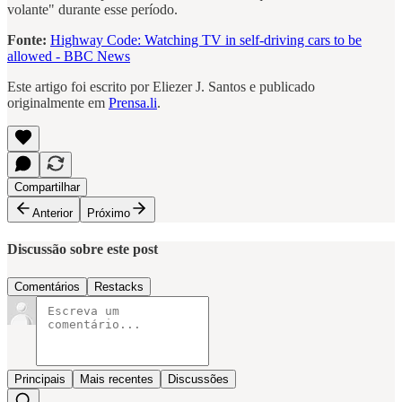
volante" durante esse período.
Fonte:
Highway Code: Watching TV in self-driving cars to be
allowed - BBC News
Este artigo foi escrito por Eliezer J. Santos e publicado
originalmente em
Prensa.li
.
Compartilhar
Anterior
Próximo
Discussão sobre este post
Comentários
Restacks
Principais
Mais recentes
Discussões