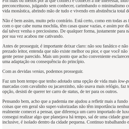
Foi mais ou menos por aí que conheci e comecei a me interessar, ind
preconceituoso, julgando sem conhecer, carimbando o minimalismo com
vida monástica, abrindo mão de tudo e vivendo em abstinência total de
Não é bem assim, muito pelo contrário. Está certo, como em todas as
com o que cabe numa mochila, têm casas quase vazias, e assim por dia
daí talvez venha o preciosismo. De qualquer forma, justamente para n
por sua vez acabou me cativando.
Antes de prosseguir, é importante deixar claro: não sou fanático e nã
prezado leitor, entenda que não existe melhor ou pior, e que você nã
gente pense parecido. Mais um ponto que acho conveniente esclarecer
uma adaptação ou consequência do princípio.
Com as devidas
venias
, podemos prosseguir.
Faz um bom tempo que tenho adotado uma opção de vida mais
low-pr
marcadas com cavalinho ou jacarezinho, não usava mais relógio, faz t
opção, desisti de querer ter carro de status, de ter para os outros.
Pensando bem, acho que a pademia me ajudou a refletir mais a fundo 
coisas que em geral são super-valorizadas não têm importância nenhu
realmente comecei a pensar, que diferença um carro importado de lux
consegui realizar algo que planejava há tempo, saí de uma cidade grand
inclusive, é isolado dentro da cidade pequena. Continuo trabalhando em