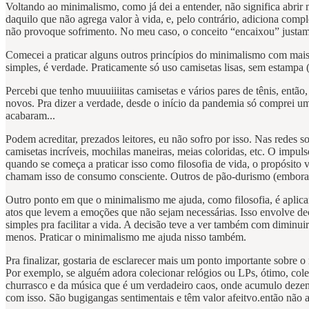
Voltando ao minimalismo, como já dei a entender, não significa abrir
daquilo que não agrega valor à vida, e, pelo contrário, adiciona comp
não provoque sofrimento. No meu caso, o conceito “encaixou” justame
Comecei a praticar alguns outros princípios do minimalismo com mais
simples, é verdade. Praticamente só uso camisetas lisas, sem estampa 
Percebi que tenho muuuiiiitas camisetas e vários pares de tênis, ent
novos. Pra dizer a verdade, desde o início da pandemia só comprei um
acabaram...
Podem acreditar, prezados leitores, eu não sofro por isso. Nas rede
camisetas incríveis, mochilas maneiras, meias coloridas, etc. O impu
quando se começa a praticar isso como filosofia de vida, o propósito 
chamam isso de consumo consciente. Outros de pão-durismo (embora e
Outro ponto em que o minimalismo me ajuda, como filosofia, é aplicar
atos que levem a emoções que não sejam necessárias. Isso envolve dec
simples pra facilitar a vida. A decisão teve a ver também com dimin
menos. Praticar o minimalismo me ajuda nisso também.
Pra finalizar, gostaria de esclarecer mais um ponto importante sobre 
Por exemplo, se alguém adora colecionar relógios ou LPs, ótimo, cole
churrasco e da música que é um verdadeiro caos, onde acumulo dezen
com isso. São bugigangas sentimentais e têm valor afeitvo.então não