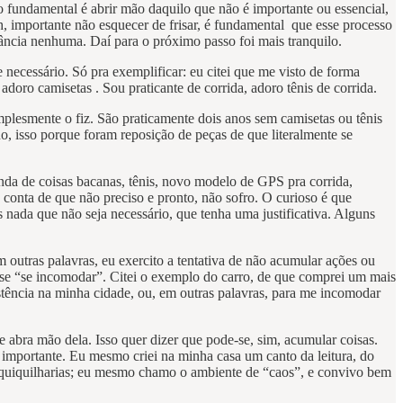
o fundamental é abrir mão daquilo que não é importante ou essencial,
Ah, importante não esquecer de frisar, é fundamental que esse processo
ância nenhuma. Daí para o próximo passo foi mais tranquilo.
ecessário. Só pra exemplificar: eu citei que me visto de forma
doro camisetas . Sou praticante de corrida, adoro tênis de corrida.
plesmente o fiz. São praticamente dois anos sem camisetas ou tênis
, isso porque foram reposição de peças de que literalmente se
nda de coisas bacanas, tênis, novo modelo de GPS pra corrida,
 conta de que não preciso e pronto, não sofro. O curioso é que
 nada que não seja necessário, que tenha uma justificativa. Alguns
 outras palavras, eu exercito a tentativa de não acumular ações ou
a-se “se incomodar”. Citei o exemplo do carro, de que comprei um mais
stência na minha cidade, ou, em outras palavras, para me incomodar
e abra mão dela. Isso quer dizer que pode-se, sim, acumular coisas.
 importante. Eu mesmo criei na minha casa um canto da leitura, do
e quiquilharias; eu mesmo chamo o ambiente de “caos”, e convivo bem