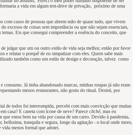
ofundar no assunto, exerci o meu poder humano onipotente de ser
sformaria a vida em algum test-drive de privação, próximo de uma
-nos com casos de pessoas que abrem mão de quase tudo, que vivem
e do excesso de coisas sem importância ou que não sejam essenciais,
os temas. Eis que consegui compreender a essência do conceito, que
de julgar que um ou outro estilo de vida seja melhor, então por favor
tos e relatar o porquê de eu simpatizar com eles. Quem sabe mais
utilizado também como um estilo de design e decoração, talvez como
o e consumo. Já tinha abandonado marcas, minhas roupas já não eram
uentando menos restaurantes, não gosto do ritual. Desisti, por
ial de todos foi interrompida, percebi com mais convicção que muitas
ar em casa? E caneta com ícone de neve? Parece
cliché
, mas eu
em que estou bem na vida por causa de um carro. Devido à pandemia,
, belíssima, tranquila e segura, longe da agitação - o local onde moro,
de vida menos formal que adotei.