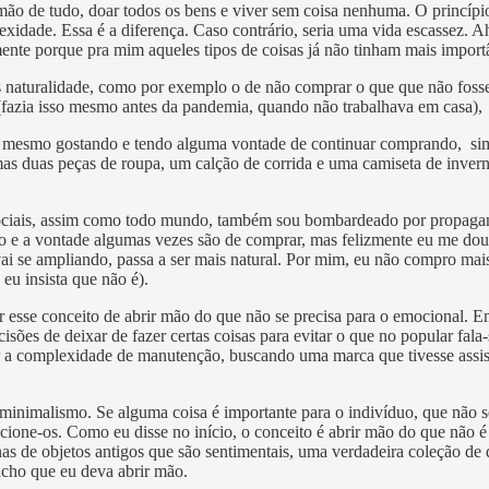
 mão de tudo, doar todos os bens e viver sem coisa nenhuma. O princípi
lexidade. Essa é a diferença. Caso contrário, seria uma vida escassez. 
nte porque pra mim aqueles tipos de coisas já não tinham mais import
 naturalidade, como por exemplo o de não comprar o que que não fosse n
(fazia isso mesmo antes da pandemia, quando não trabalhava em casa), a
ão, mesmo gostando e tendo alguma vontade de continuar comprando, sim
as duas peças de roupa, um calção de corrida e uma camiseta de inverno
s sociais, assim como todo mundo, também sou bombardeado por propaga
lso e a vontade algumas vezes são de comprar, mas felizmente eu me dou
vai se ampliando, passa a ser mais natural. Por mim, eu não compro mais
u insista que não é).
 esse conceito de abrir mão do que não se precisa para o emocional. Em
isões de deixar de fazer certas coisas para evitar o que no popular fal
uir a complexidade de manutenção, buscando uma marca que tivesse assi
o minimalismo. Se alguma coisa é importante para o indivíduo, que não s
cione-os. Como eu disse no início, o conceito é abrir mão do que não é
as de objetos antigos que são sentimentais, uma verdadeira coleção d
 acho que eu deva abrir mão.