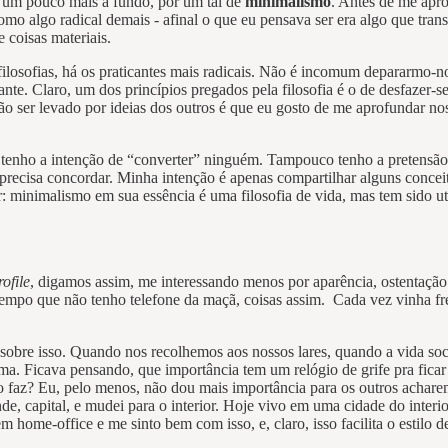
o um pouco mais a fundo, por um tal de
minimalismo
. Antes de me apr
o algo radical demais - afinal o que eu pensava ser era algo que tran
 coisas materiais.
 filosofias, há os praticantes mais radicais. Não é incomum depararmo
nte. Claro, um dos princípios pregados pela filosofia é o de desfazer-s
ão ser levado por ideias dos outros é que eu gosto de me aprofundar n
o tenho a intenção de “converter” ninguém. Tampouco tenho a pretensão 
o precisa concordar. Minha intenção é apenas compartilhar alguns concei
: minimalismo em sua essência é uma filosofia de vida, mas tem sido 
ofile
, digamos assim, me interessando menos por aparência, ostentaçã
empo que não tenho telefone da maçã, coisas assim. Cada vez vinha freq
sobre isso. Quando nos recolhemos aos nossos lares, quando a vida soc
ma. Ficava pensando, que importância tem um relógio de grife pra fic
o faz? Eu, pelo menos, não dou mais importância para os outros achar
e, capital, e mudei para o interior. Hoje vivo em uma cidade do interior
 home-office e me sinto bem com isso, e, claro, isso facilita o estilo 