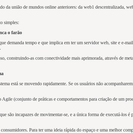
o da união de mundos online anteriores: da web1 descentralizada, we
.
to simples:
unca o farão
 que demanda tempo e que implica em ter um servidor web, site e e-mail
o.
esso, construindo-as com conectividade mais aprimorada, através de m
rma
sistema está se movendo rapidamente. Se os usuários não acompanharem, 
 Agile (conjunto de práticas e comportamentos para criação de um pro
 são incapazes de movimentar-se, e a única forma de executá-los é peg
 consumidores. Para ter uma ideia rápida do espaço e uma melhor compr