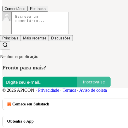
Comentários
Restacks
Principais
Mais recentes
Discussões
Nenhuma publicação
Pronto para mais?
Inscreva-se
© 2026 APICON
·
Privacidade
∙
Termos
∙
Aviso de coleta
Comece seu Substack
Obtenha o App