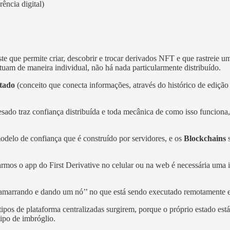
ência digital)
e que permite criar, descobrir e trocar derivados NFT e que rastreie u
 atuam de maneira individual, não há nada particularmente distribuído.
tado
(conceito que conecta informações, através do histórico de ediçã
sado traz confiança distribuída e toda mecânica de como isso funciona, 
delo de confiança que é construído por servidores, e os
Blockchains
s
rmos o app do First Derivative no celular ou na web é necessária uma
amarrando e dando um nó’’ no que está sendo executado remotamente 
os de plataforma centralizadas surgirem, porque o próprio estado está 
ipo de imbróglio.