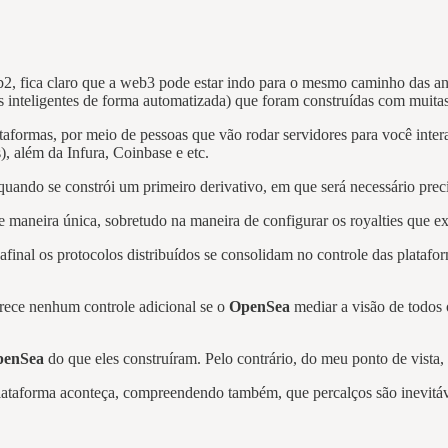
2, fica claro que a web3 pode estar indo para o mesmo caminho das an
os inteligentes de forma automatizada) que foram construídas com muit
plataformas, por meio de pessoas que vão rodar servidores para você in
), além da Infura, Coinbase e etc.
uando se constrói um primeiro derivativo, em que será necessário prec
e maneira única, sobretudo na maneira de configurar os royalties que
afinal os protocolos distribuídos se consolidam no controle das platafor
rece nenhum controle adicional se o
OpenSea
mediar a visão de todos 
penSea
do que eles construíram. Pelo contrário, do meu ponto de vista, e
plataforma aconteça, compreendendo também, que percalços são inevi