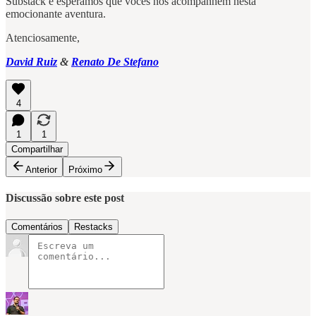
Substack e esperamos que vocês nos acompanhem nesta
emocionante aventura.
Atenciosamente,
David Ruiz
&
Renato De Stefano
4
1
1
Compartilhar
Anterior
Próximo
Discussão sobre este post
Comentários
Restacks