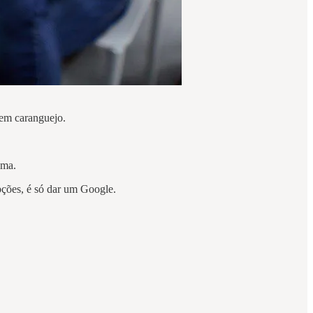
 nem caranguejo.
nima.
opções, é só dar um Google.