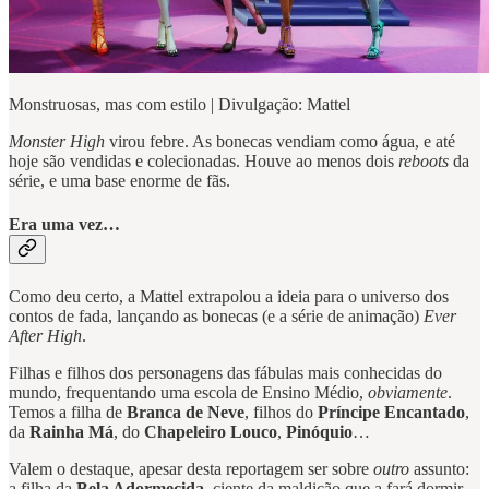
Monstruosas, mas com estilo | Divulgação: Mattel
Monster High
virou febre. As bonecas vendiam como água, e até
hoje são vendidas e colecionadas. Houve ao menos dois
reboots
da
série, e uma base enorme de fãs.
Era uma vez…
Como deu certo, a Mattel extrapolou a ideia para o universo dos
contos de fada, lançando as bonecas (e a série de animação)
Ever
After High
.
Filhas e filhos dos personagens das fábulas mais conhecidas do
mundo, frequentando uma escola de Ensino Médio,
obviamente
.
Temos a filha de
Branca de Neve
, filhos do
Príncipe Encantado
,
da
Rainha Má
, do
Chapeleiro Louco
,
Pinóquio
…
Valem o destaque, apesar desta reportagem ser sobre
outro
assunto:
a filha da
Bela Adormecida
, ciente da maldição que a fará dormir