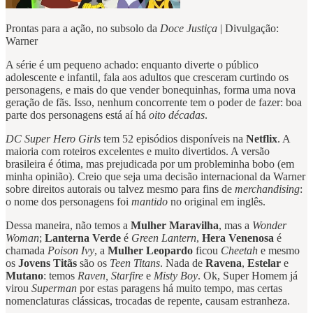
Prontas para a ação, no subsolo da
Doce Justiça
| Divulgação:
Warner
A série é um pequeno achado: enquanto diverte o público
adolescente e infantil, fala aos adultos que cresceram curtindo os
personagens, e mais do que vender bonequinhas, forma uma nova
geração de fãs. Isso, nenhum concorrente tem o poder de fazer: boa
parte dos personagens está aí há
oito décadas
.
DC Super Hero Girls
tem 52 episódios disponíveis na
Netflix
. A
maioria com roteiros excelentes e muito divertidos. A versão
brasileira é ótima, mas prejudicada por um probleminha bobo (em
minha opinião). Creio que seja uma decisão internacional da Warner
sobre direitos autorais ou talvez mesmo para fins de
merchandising
:
o nome dos personagens foi
mantido
no original em inglês.
Dessa maneira, não temos a
Mulher Maravilha
, mas a
Wonder
Woman
;
Lanterna Verde
é
Green Lantern
,
Hera Venenosa
é
chamada
Poison Ivy
, a
Mulher Leopardo
ficou
Cheetah
e mesmo
os
Jovens Titãs
são os
Teen Titans
. Nada de
Ravena
,
Estelar
e
Mutano
: temos
Raven, Starfire
e
Misty Boy
. Ok, Super Homem já
virou
Superman
por estas paragens há muito tempo, mas certas
nomenclaturas clássicas, trocadas de repente, causam estranheza.