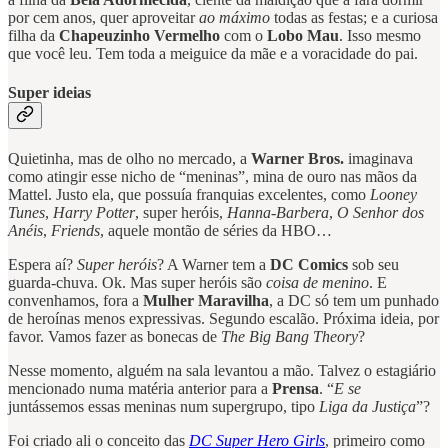
por cem anos, quer aproveitar
ao máximo
todas as festas; e a curiosa
filha da
Chapeuzinho Vermelho
com o
Lobo Mau
. Isso mesmo
que você leu. Tem toda a meiguice da mãe e a voracidade do pai.
Super ideias
Quietinha, mas de olho no mercado, a
Warner Bros.
imaginava
como atingir esse nicho de “meninas”, mina de ouro nas mãos da
Mattel. Justo ela, que possuía franquias excelentes, como
Looney
Tunes
,
Harry Potter
, super heróis,
Hanna-Barbera
,
O Senhor dos
Anéis
,
Friends
, aquele montão de séries da HBO…
Espera aí?
Super heróis
? A Warner tem a
DC Comics
sob seu
guarda-chuva. Ok. Mas super heróis são
coisa de menino
. E
convenhamos, fora a
Mulher Maravilha
, a DC só tem um punhado
de heroínas menos expressivas. Segundo escalão. Próxima ideia, por
favor. Vamos fazer as bonecas de
The Big Bang Theory
?
Nesse momento, alguém na sala levantou a mão. Talvez o estagiário
mencionado numa matéria anterior para a
Prensa
. “
E se
juntássemos essas meninas num supergrupo, tipo
Liga da Justiça
”?
Foi criado ali o conceito das
DC Super Hero Girls
, primeiro como