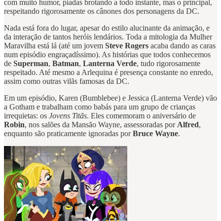
com muito humor, piadas brotando a todo instante, mas o principal,
respeitando rigorosamente os cânones dos personagens da DC.
Nada está fora do lugar, apesar do estilo alucinante da animação, e
da interação de tantos heróis lendários. Toda a mitologia da Mulher
Maravilha está lá (até um jovem
Steve Rogers
acaba dando as caras
num episódio engraçadíssimo). As histórias que todos conhecemos
de
Superman
,
Batman
,
Lanterna Verde
, tudo rigorosamente
respeitado. Até mesmo a Arlequina é presença constante no enredo,
assim como outras vilãs famosas da DC.
Em um episódio, Karen (Bumblebee) e Jessica (Lanterna Verde) vão
a Gotham e trabalham como babás para um grupo de crianças
irrequietas: os
Jovens Titãs
. Eles comemoram o aniversário de
Robin
, nos salões da Mansão Wayne, assessoradas por
Alfred
,
enquanto são praticamente ignoradas por
Bruce Wayne
.