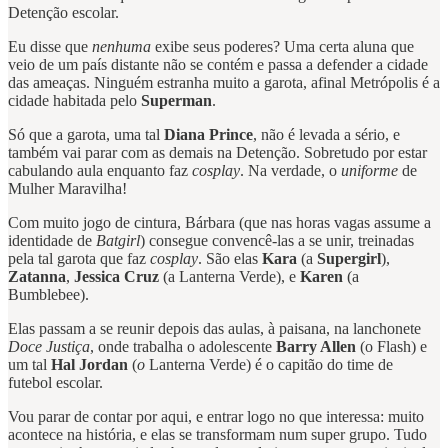
Detenção escolar.
Eu disse que
nenhuma
exibe seus poderes? Uma certa aluna que
veio de um país distante não se contém e passa a defender a cidade
das ameaças. Ninguém estranha muito a garota, afinal Metrópolis é a
cidade habitada pelo
Superman
.
Só que a garota, uma tal
Diana Prince
, não é levada a sério, e
também vai parar com as demais na Detenção. Sobretudo por estar
cabulando aula enquanto faz
cosplay
. Na verdade, o
uniforme
de
Mulher Maravilha!
Com muito jogo de cintura, Bárbara (que nas horas vagas assume a
identidade de
Batgirl
) consegue convencê-las a se unir, treinadas
pela tal garota que faz
cosplay
. São elas
Kara
(a
Supergirl
),
Zatanna
,
Jessica Cruz
(a Lanterna Verde), e
Karen
(a
Bumblebee).
Elas passam a se reunir depois das aulas, à paisana, na lanchonete
Doce Justiça
, onde trabalha o adolescente
Barry Allen
(o Flash) e
um tal
Hal Jordan
(
o
Lanterna Verde) é o capitão do time de
futebol escolar.
Vou parar de contar por aqui, e entrar logo no que interessa: muito
acontece na história, e elas se transformam num super grupo. Tudo