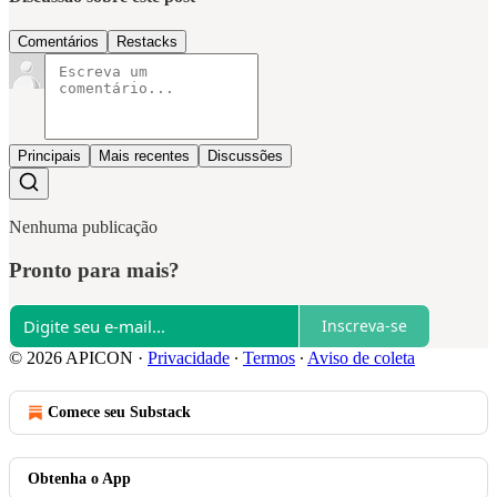
Comentários
Restacks
Principais
Mais recentes
Discussões
Nenhuma publicação
Pronto para mais?
Inscreva-se
© 2026 APICON
·
Privacidade
∙
Termos
∙
Aviso de coleta
Comece seu Substack
Obtenha o App