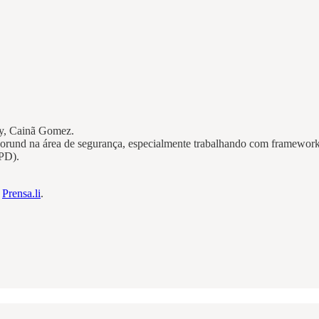
y, Cainã Gomez.
kgorund na área de segurança, especialmente trabalhando com framewor
PD).
m
Prensa.li
.