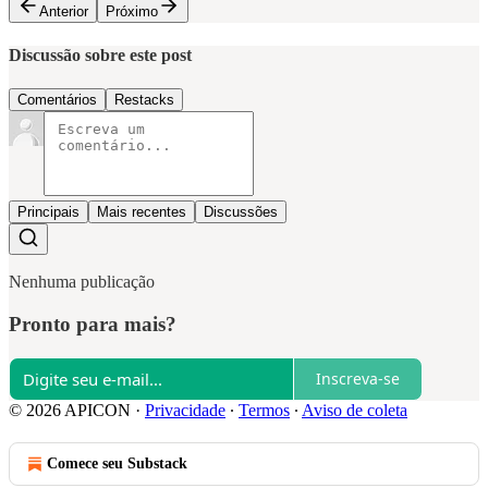
Anterior
Próximo
Discussão sobre este post
Comentários
Restacks
Principais
Mais recentes
Discussões
Nenhuma publicação
Pronto para mais?
Inscreva-se
© 2026 APICON
·
Privacidade
∙
Termos
∙
Aviso de coleta
Comece seu Substack