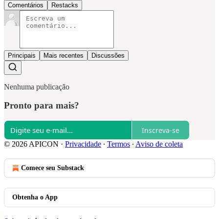
Comentários
Restacks
Principais
Mais recentes
Discussões
Nenhuma publicação
Pronto para mais?
Inscreva-se
© 2026 APICON
·
Privacidade
∙
Termos
∙
Aviso de coleta
Comece seu Substack
Obtenha o App