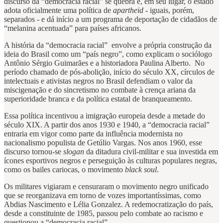
discurso da “democracia racial” se quebra e, em seu lugar, o estado
adota oficialmente uma política de
apartheid
- iguais, porém,
separados - e dá início a um programa de deportação de cidadãos de
“melanina acentuada” para países africanos.
A história da “democracia racial” envolve a própria construção da
ideia do Brasil como um “país negro”, como explicam o sociólogo
Antônio Sérgio Guimarães e a historiadora Paulina Alberto. No
período chamado de pós-abolição, início do século XX, círculos de
intelectuais e ativistas negros no Brasil defendiam o valor da
miscigenação e do sincretismo no combate à crença ariana da
superioridade branca e da política estatal de branqueamento.
Essa política incentivou a imigração europeia desde a metade do
século XIX. A partir dos anos 1930 e 1940, a “democracia racial”
entraria em vigor como parte da influência modernista no
nacionalismo populista de Getúlio Vargas. Nos anos 1960, esse
discurso tornou-se
slogan
da ditadura civil-militar e sua investida em
ícones esportivos negros e perseguição às culturas populares negras,
como os bailes cariocas, o movimento
black soul
.
Os militares vigiaram e censuraram o movimento negro unificado
que se reorganizava em torno de vozes importantíssimas, como
Abdias Nascimento e Lélia Gonzalez. A redemocratização do país,
desde a constituinte de 1985, passou pelo combate ao racismo e
questionou a “democracia racial”.