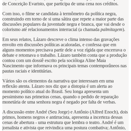
de Conceição Evaristo, que participa de uma cena nos créditos.
Com isso, o filme se candidata à termômetro da política negra,
construindo em torno de si uma sátira que repete a maior parte das
discussões populares da juventude negra e branca, que vai desde o
colorismo até relacionamentos interracial (a chamada
palmitagem
).
Em seus relatos, Lázaro descreve o clima intenso das gravações
envolto em discussões políticas acaloradas, e confessa que em
alguns momentos precisava partir dele a voz rígida que encerrava o
debate e retomava o trabalho. Lázaro também conta que a produção
contou com um dossiê escrito pela socióloga Aline Maia
Nascimento que informava os principais temas contemporâneos nas
pautas raciais e identitárias.
Vários são os elementos da narrativa que interessam em uma
reflexão atenta. Lázaro nos diz que a distopia é um alerta ao
momento político atual do Brasil. Seu longa apresenta um
pessimismo nas primeiras cenas, quando o pedido de reparação
monetária de uma senhora negra é negado por falta de verbas.
A discussão entre André (Seu Jorge) e Antônio (Alfred Enoch), dois
primos, homens negros e antirracista, apresenta a incerteza dessas
cenas de abertura - uma estrutura que lembra o teatro. André é um
jornalista e ativista que reivindica uma postura combativa; Antônio,