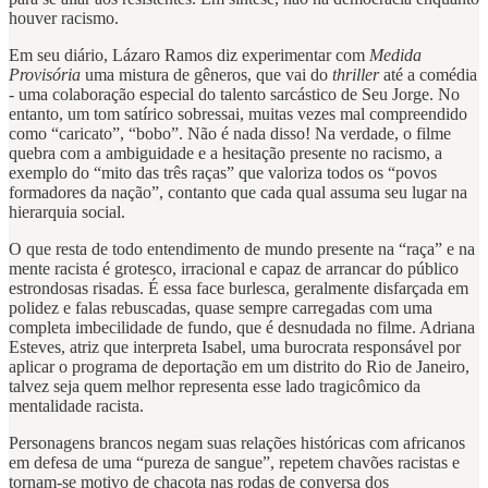
houver racismo.
Em seu diário, Lázaro Ramos diz experimentar com
Medida
Provisória
uma mistura de gêneros, que vai do
thriller
até a comédia
- uma colaboração especial do talento sarcástico de Seu Jorge. No
entanto, um tom satírico sobressai, muitas vezes mal compreendido
como “caricato”, “bobo”. Não é nada disso! Na verdade, o filme
quebra com a ambiguidade e a hesitação presente no racismo, a
exemplo do “mito das três raças” que valoriza todos os “povos
formadores da nação”, contanto que cada qual assuma seu lugar na
hierarquia social.
O que resta de todo entendimento de mundo presente na “raça” e na
mente racista é grotesco, irracional e capaz de arrancar do público
estrondosas risadas. É essa face burlesca, geralmente disfarçada em
polidez e falas rebuscadas, quase sempre carregadas com uma
completa imbecilidade de fundo, que é desnudada no filme. Adriana
Esteves, atriz que interpreta Isabel, uma burocrata responsável por
aplicar o programa de deportação em um distrito do Rio de Janeiro,
talvez seja quem melhor representa esse lado tragicômico da
mentalidade racista.
Personagens brancos negam suas relações históricas com africanos
em defesa de uma “pureza de sangue”, repetem chavões racistas e
tornam-se motivo de chacota nas rodas de conversa dos