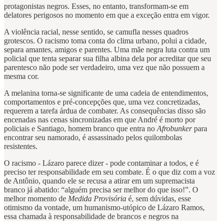
protagonistas negros. Esses, no entanto, transformam-se em
delatores perigosos no momento em que a exceção entra em vigor.
A violência racial, nesse sentido, se camufla nesses quadros
grotescos. O racismo toma conta do clima urbano, polui a cidade,
separa amantes, amigos e parentes. Uma mãe negra luta contra um
policial que tenta separar sua filha albina dela por acreditar que seu
parentesco não pode ser verdadeiro, uma vez que não possuem a
mesma cor.
A melanina torna-se significante de uma cadeia de entendimentos,
comportamentos e pré-concepções que, uma vez concretizadas,
requerem a tarefa árdua de combater. As consequências disso são
encenadas nas cenas sincronizadas em que André é morto por
policiais e Santiago, homem branco que entra no
Afrobunker
para
encontrar seu namorado, é assassinado pelos quilombolas
resistentes.
O racismo - Lázaro parece dizer - pode contaminar a todos, e é
preciso ter responsabilidade em seu combate. É o que diz com a voz
de Antônio, quando ele se recusa a atirar em um supremacista
branco já abatido: “alguém precisa ser melhor do que isso!”. O
melhor momento de
Medida Provisória
é, sem dúvidas, esse
otimismo da vontade, um humanismo-utópico de Lázaro Ramos,
essa chamada à responsabilidade de brancos e negros na