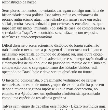
reconstrução da nação.
Seus piores momentos, no entanto, carregam consigo uma falta de
historicidade nessa política. Isso talvez reflita os embaraços do
próprio antirracismo atual, mergulhado em temas rasos em redes
sociais, muitas vezes seduzidos por certezas essencializantes, que
impedem um nicho “militante” (do sofá de casa) de compreender a
seriedade da “raça”. Ao contrário, se satisfazem com respostas
narcísicas e auto-compensatórias.
Difícil dizer se o aceleracionismo distópico do longa acaba não
trabalhando o nexo entre a passagem da democracia racial para o
racialismo separatista do mundo do
Medida
; ou, uma outra opção,
muito mais radical, se o filme adverte que essa interpretação dualista
e maniqueísta de mundo, que no passado foi motivo de cinismo em
comparação com o segregacionismo dos Estados Unidos, está
operando no Brasil hoje e deve ser um obstáculo no futuro.
O fascismo bolsonarista, o crescimento vertiginoso de células
neonazistas e mesmo de outros grupos de extrema-direita parecem
depor a favor da segunda hipótese.O que mais decepciona, no
entanto, é o
Afrobunker
, um quilombo afrofuturista apresentado
como uma espécie de resistência genérica.
Talvez sem tempo de trabalhar esse núcleo - Lázaro reivindica uma