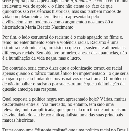
série própria para os personagens do
Afrobunker
, e conta com minha
irrelevante voz de apoio -, o filme não atenta ao fato de que
quilombos são resistências históricas, mas são também modos de
vida completamente alternativos ao apresentado pelo
civilizacionismo moderno - como argumentou nos anos 80 a
historiadora Maria Beatriz Nascimento.
Por fim, o lado estrutural do racismo é o mais apagado no filme e,
temo, no entendimento sobre a violência racial. Racismo é uma
estrutura de dominação, um sistema que cria, sustenta e alimenta as
diferenças raciais. Seu objetivo primeiro, apesar das aparências, não
é a humilhação da vida negra, mas o lucro.
Do contrário, seria como dizer que a colonização tornou-se racial
apenas quando o tráfico transatlântico foi implementado - o que seria
apagar a posição limiar dos povos nativos nessa trama. O problema
de não trabalhar o racismo por sua estrutura é que a delimitação da
questão antecipa sua resposta.
Qual resposta a política negra tem apresentado hoje? Várias, muitas
discordantes entre si. Via mercado, no entanto, tem sido uma
relevante, muito amplificada, que apresenta um tipo de antirracismo
desvinculado do seu braço anticapitalista, uma das suas principais
marcas históricas.
Tratar como uma “distopia realista” que uma política racial no Brasil