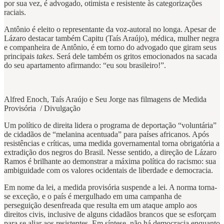
por sua vez, é advogado, otimista e resistente às categorizações
raciais.
Antônio é eleito o representante da voz-autoral no longa. Apesar de
Lázaro destacar também Capitu (Taís Araújo), médica, mulher negra
e companheira de Antônio, é em torno do advogado que giram seus
principais
takes
. Será dele também os gritos emocionados na sacada
do seu apartamento afirmando: “eu sou brasileiro!”.
Alfred Enoch, Taís Araújo e Seu Jorge nas filmagens de Medida
Provisória / Divulgação
Um político de direita lidera o programa de deportação “voluntária”
de cidadãos de “melanina acentuada” para países africanos. Após
resistências e críticas, uma medida governamental torna obrigatória a
extradição dos negros do Brasil. Nesse sentido, a direção de Lázaro
Ramos é brilhante ao demonstrar a máxima política do racismo: sua
ambiguidade com os valores ocidentais de liberdade e democracia.
Em nome da lei, a medida provisória suspende a lei. A norma torna-
se exceção, e o país é mergulhado em uma campanha de
perseguição desenfreada que resulta em um ataque amplo aos
direitos civis, inclusive de alguns cidadãos brancos que se esforçam
para se aliar aos resistentes. Em síntese, não há democracia enquanto