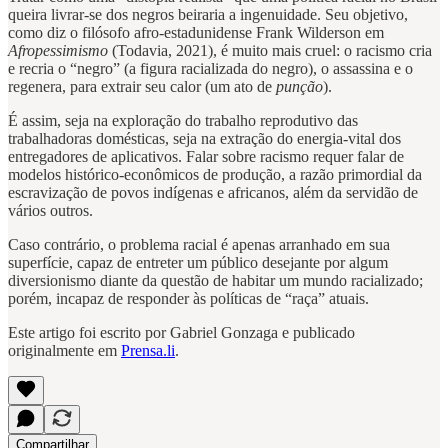
queira livrar-se dos negros beiraria a ingenuidade. Seu objetivo,
como diz o filósofo afro-estadunidense Frank Wilderson em
Afropessimismo
(Todavia, 2021), é muito mais cruel: o racismo cria
e recria o “negro” (a figura racializada do negro), o assassina e o
regenera, para extrair seu calor (um ato de
punção
).
É assim, seja na exploração do trabalho reprodutivo das
trabalhadoras domésticas, seja na extração do energia-vital dos
entregadores de aplicativos. Falar sobre racismo requer falar de
modelos histórico-econômicos de produção, a razão primordial da
escravização de povos indígenas e africanos, além da servidão de
vários outros.
Caso contrário, o problema racial é apenas arranhado em sua
superfície, capaz de entreter um público desejante por algum
diversionismo diante da questão de habitar um mundo racializado;
porém, incapaz de responder às políticas de “raça” atuais.
Este artigo foi escrito por Gabriel Gonzaga e publicado
originalmente em
Prensa.li
.
Compartilhar