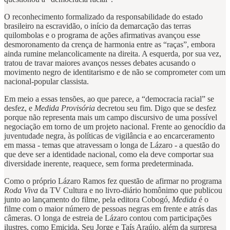
O reconhecimento formalizado da responsabilidade do estado
brasileiro na escravidão, o início da demarcação das terras
quilombolas e o programa de ações afirmativas avançou esse
desmoronamento da crença de harmonia entre as “raças”, embora
ainda rumine melancolicamente na direita. A esquerda, por sua vez,
tratou de travar maiores avanços nesses debates acusando o
movimento negro de identitarismo e de não se comprometer com um
nacional-popular classista.
Em meio a essas tensões, ao que parece, a “democracia racial” se
desfez, e
Medida Provisória
decretou seu fim. Digo que se desfez
porque não representa mais um campo discursivo de uma possível
negociação em torno de um projeto nacional. Frente ao genocídio da
juventudade negra, às políticas de vigilância e ao encarceramento
em massa - temas que atravessam o longa de Lázaro - a questão do
que deve ser a identidade nacional, como ela deve comportar sua
diversidade inerente, reaquece, sem forma predeterminada.
Como o próprio Lázaro Ramos fez questão de afirmar no programa
Roda Viva
da TV Cultura e no livro-diário homônimo que publicou
junto ao lançamento do filme, pela editora Cobogó,
Medida
é o
filme com o maior número de pessoas negras em frente e atrás das
câmeras. O longa de estreia de Lázaro contou com participações
ilustres, como Emicida, Seu Jorge e Taís Araújo, além da surpresa