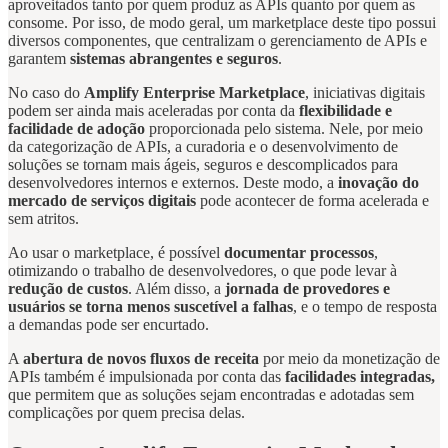
aproveitados tanto por quem produz as APIs quanto por quem as
consome. Por isso, de modo geral, um marketplace deste tipo possui
diversos componentes, que centralizam o gerenciamento de APIs e
garantem
sistemas abrangentes e seguros
.
No caso do
Amplify Enterprise Marketplace
, iniciativas digitais
podem ser ainda mais aceleradas por conta da
flexibilidade e
facilidade de adoção
proporcionada pelo sistema. Nele, por meio
da categorização de APIs, a curadoria e o desenvolvimento de
soluções se tornam mais ágeis, seguros e descomplicados para
desenvolvedores internos e externos. Deste modo, a
inovação do
mercado de serviços digitais
pode acontecer de forma acelerada e
sem atritos.
Ao usar o marketplace, é possível
documentar processos
,
otimizando o trabalho de desenvolvedores, o que pode levar à
redução de custos
. Além disso, a
jornada de provedores e
usuários se torna menos suscetível a falhas
, e o tempo de resposta
a demandas pode ser encurtado.
A
abertura de novos fluxos de receita
por meio da monetização de
APIs também é impulsionada por conta das
facilidades integradas,
que permitem que as soluções sejam encontradas e adotadas sem
complicações por quem precisa delas.