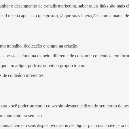
ar o desempenho de e-mails marketing, saber quais links são mais cli
 o lead receba apenas o que gostou, já que suas interações com a marca
anto trabalho, dedicação e tempo na criação.
s as pessoas têm uma maneira diferente de consumir conteúdos, em form
s que um artigo, podcast ou vídeo proporcionam.
s de conteúdo diferentes.
para você poder procurar coisas simplesmente dizendo seu termo de pes
a um aumento no seu uso.
ns falem em seus dispositivos ao invés digitar palavras-chave para ob