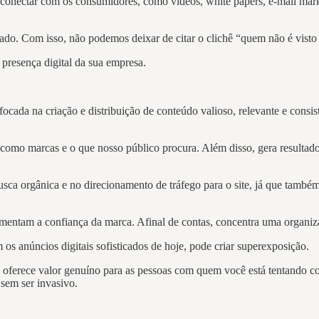
onectar com os consumidores, como vídeos, white papers, e-mail market
tado. Com isso, não podemos deixar de citar o clichê “quem não é vist
a presença digital da sua empresa.
ocada na criação e distribuição de conteúdo valioso, relevante e consist
 como marcas e o que nosso público procura. Além disso, gera resulta
ca orgânica e no direcionamento de tráfego para o site, já que também
umentam a confiança da marca. Afinal de contas, concentra uma organiz
os anúncios digitais sofisticados de hoje, pode criar superexposição.
 oferece valor genuíno para as pessoas com quem você está tentando co
 sem ser invasivo.