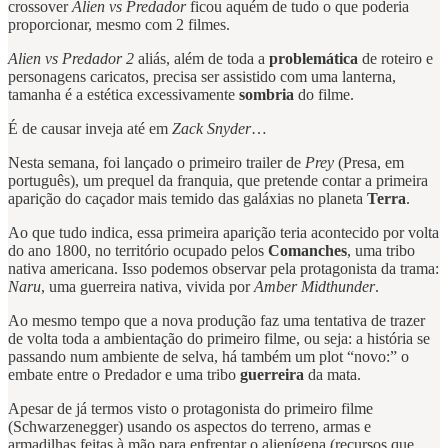
crossover
Alien vs Predador
ficou aquém de tudo o que poderia
proporcionar, mesmo com 2 filmes.
Alien vs Predador 2
aliás, além de toda a
problemática
de roteiro e
personagens caricatos, precisa ser assistido com uma lanterna,
tamanha é a estética excessivamente
sombria
do filme.
É de causar inveja até em
Zack Snyder
…
Nesta semana, foi lançado o primeiro trailer de
Prey
(Presa, em
português), um prequel da franquia, que pretende contar a primeira
aparição do caçador mais temido das galáxias no planeta
Terra
.
Ao que tudo indica, essa primeira aparição teria acontecido por volta
do ano 1800, no território ocupado pelos
Comanches
, uma tribo
nativa americana. Isso podemos observar pela protagonista da trama:
Naru
, uma guerreira nativa, vivida por
Amber Midthunder
.
Ao mesmo tempo que a nova produção faz uma tentativa de trazer
de volta toda a ambientação do primeiro filme, ou seja: a história se
passando num ambiente de selva, há também um plot “novo:” o
embate entre o Predador e uma tribo
guerreira
da mata.
Apesar de já termos visto o protagonista do primeiro filme
(Schwarzenegger) usando os aspectos do terreno, armas e
armadilhas feitas à mão para enfrentar o alienígena (recursos que,