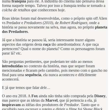
numa
franquia
para ele. A indústria do cinema não pensava dessa
forma naquele tempo. Talvez por isso a franquia tenha se tornado a
colcha de retalhos
que conhecemos hoje.
Boas ideias foram mal desenvolvidas, como o próprio spin off Alien
vs Predador e
Predadores (2010)
, de
Robert Rodriguez
, onde a
história se passa novamente na selva, mas agora, no próprio
planeta
dos Predadores
.
Já que a história se passou lá, seria interessante trazer alguns
aspectos das origens desta
raça
tão amedrontadora: A que raça
pertencem? Qual o nome do planeta? Como os personagens foram
parar lá? etc.
São perguntas pertinentes, que poderiam ter sido ao menos
introduzidas
no contexto da história, mas que sequer foram
mencionadas e ficaram pelo caminho, pois mesmo com o gancho no
final para uma
sequência
, ela nunca aconteceu e dificilmente
acontecerá.
E já que temos que falar
dele…
O ano era 2018. A
Fox
ainda não tinha sido comprada pela
Disney
,
mas parece que as ideias da
Marvel
, que já pertencia a ela, já
inspiravam
as idéias dos produtores de
Predador
. Tanto que o
escolhido para escrever o roteiro e dirigir o filme foi
Shane Black
,