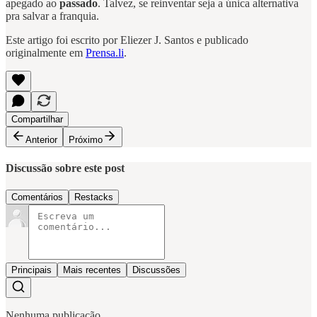
apegado ao
passado
. Talvez, se reinventar seja a única alternativa
pra salvar a franquia.
Este artigo foi escrito por Eliezer J. Santos e publicado
originalmente em
Prensa.li
.
Compartilhar
Anterior
Próximo
Discussão sobre este post
Comentários
Restacks
Principais
Mais recentes
Discussões
Nenhuma publicação