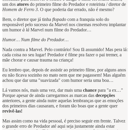
um dos
atores
do primeiro filme do Predador e roteirista / diretor de
Homem de Ferro 3
. O que poderia dar errado, não é mesmo?
Bem, o diretor que já tinha
flopado
com a franquia solo do
responsável pelo sucesso da Marvel nos cinemas resolveu implantar
um humor
à lá
Marvel num filme do Predador…
Humor… Num filme do Predador…
Nada contra a Marvel. Pelo contrário! Sou fã assumido! Mas pera lá:
cada coisa no seu lugar! Predador é filme pra fazer o pai tremer, a
mãe chorar e causar trauma na criança!
Eu lembro que, depois de assistir ao primeiro filme, por alguns anos
eu não ficava sozinho no mato nem que me pagassem! Mas alguém
achou que dar uma "suavizada" com humor seria uma boa…
Lá vamos nós, mais uma vez, dar mais uma
chance
para "a ex…"
Porque apesar de ainda carregarmos as marcas das
decepções
anteriores, a gente ainda nutre aquelas lembranças que as emoções
dos primeiros dias causaram, e foram tão boas que a gente quer
revivê-las!
Mas assim como na vida pessoal, é preciso seguir em frente. Talvez
o grande erro de Predador até aqui seja justamente ainda estar