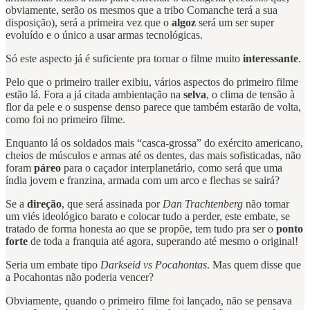
obviamente, serão os mesmos que a tribo Comanche terá a sua
disposição), será a primeira vez que o
algoz
será um ser super
evoluído e o único a usar armas tecnológicas.
Só este aspecto já é suficiente pra tornar o filme muito
interessante
.
Pelo que o primeiro trailer exibiu, vários aspectos do primeiro filme
estão lá. Fora a já citada ambientação na
selva
, o clima de tensão à
flor da pele e o suspense denso parece que também estarão de volta,
como foi no primeiro filme.
Enquanto lá os soldados mais “casca-grossa” do exército americano,
cheios de músculos e armas até os dentes, das mais sofisticadas, não
foram
páreo
para o caçador interplanetário, como será que uma
índia jovem e franzina, armada com um arco e flechas se sairá?
Se a
direção
, que será assinada por
Dan Trachtenberg
não tomar
um viés ideológico barato e colocar tudo a perder, este embate, se
tratado de forma honesta ao que se propõe, tem tudo pra ser o
ponto
forte
de toda a franquia até agora, superando até mesmo o original!
Seria um embate tipo
Darkseid vs Pocahontas
. Mas quem disse que
a Pocahontas não poderia vencer?
Obviamente, quando o primeiro filme foi lançado, não se pensava