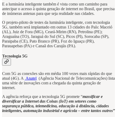
E a luminária inteligente também é vista como um caminho para
antecipar o acesso à quinta geração de internet no Brasil, que precisa
de inúmeras antenas para que seja realidade nas cidades.
O projeto-piloto de testes da luminária inteligente, com tecnologia
5G, também será implantado em outras 13 cidades do País: Maceió
(AL), Juiz de Fora (MG), Ceará-Mirim (RN), Petrolina (PE);
Araguaína (TO), Jaraguá do Sul (SC), Picos (PI), Sorocaba (SP),
Paraipaba (CE), Pato Branco (PR), Foz do Iguaçu (PR),
Parauapebas (PA) e Canaã dos Carajás (PA).
Tecnologia 5G
Com 5G as conexões são em média 100 vezes mais rápidas do que
atual (4G). A
Anatel
(Agência Nacional de Telecomunicações) lista
uma série de inovações com a chegada da quinta geração de
internet.
A agência reforça que a tecnologia 5G promete “
massificar e
diversificar a Internet das Coisas (IoT) em setores como
segurança pública, telemedicina, educação à distância, cidades
inteligentes, automação industrial e agrícola – entre tantos outros”