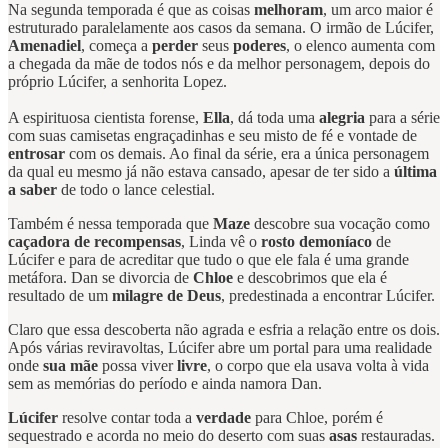
Na segunda temporada é que as coisas
melhoram
, um arco maior é
estruturado paralelamente aos casos da semana. O irmão de Lúcifer,
Amenadiel
, começa a
perder
seus
poderes
, o elenco aumenta com
a chegada da mãe de todos nós e da melhor personagem, depois do
próprio Lúcifer, a senhorita Lopez.
A espirituosa cientista forense,
Ella
, dá toda uma
alegria
para a série
com suas camisetas engraçadinhas e seu misto de fé e vontade de
entrosar
com os demais. Ao final da série, era a única personagem
da qual eu mesmo já não estava cansado, apesar de ter sido a
última
a saber
de todo o lance celestial.
Também é nessa temporada que
Maze
descobre sua vocação como
caçadora de recompensas
, Linda vê o
rosto demoníaco
de
Lúcifer e para de acreditar que tudo o que ele fala é uma grande
metáfora. Dan se divorcia de
Chloe
e descobrimos que ela é
resultado de um
milagre de Deus
, predestinada a encontrar Lúcifer.
Claro que essa descoberta não agrada e esfria a relação entre os dois.
Após várias reviravoltas, Lúcifer abre um portal para uma realidade
onde
sua mãe
possa viver
livre
, o corpo que ela usava volta à vida
sem as memórias do período e ainda namora Dan.
Lúcifer
resolve contar toda a
verdade
para Chloe, porém é
sequestrado e acorda no meio do deserto com suas
asas
restauradas.