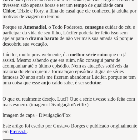
tivessem sido apenas horas e ter um
tempo
de qualidade
com
Chloe
, Trixie e Rory, a filha do casal que ele conheceu já adulta por
motivos de viagem no tempo.
Porque se
Amenadiel
, o Todo Poderoso,
consegue
cuidar do céu e
participar da vida de seu filho, Lúcifer poderia ter feito isso sem
apelar para o
drama barato
de não ver mais sua amada só porque
descobriu sua vocação.
Lúcifer, muito provavelmente, é a
melhor série ruim
que eu já
assisti. Mesmo sabendo que era ruim, não consegui parar de
acompanhar até o último episódio. Nem as atuações sofríveis da
maioria do elenco,nem a formatação episódica digna de séries
famosas 20 anos atrás me fizeram abandonar Lúcifer, porque se tem
uma coisa que esse
anjo
caído sabe, é ser
sedutor
.
O que eu realmente desejo, Luci? Que a série tivesse sido feita com
mais esmero. (imagem: Divulgação/Netflix)
Imagem de capa - Divulgação/Fox
Este artigo foi escrito por Gustavo Borges e publicado originalmente
em
Prensa.li
.