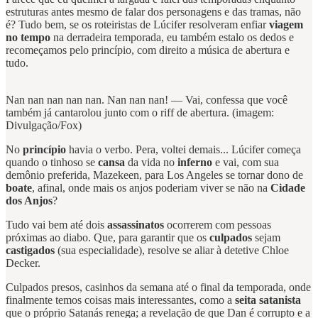
estruturas antes mesmo de falar dos personagens e das tramas, não
é? Tudo bem, se os roteiristas de Lúcifer resolveram enfiar
viagem
no tempo
na derradeira temporada, eu também estalo os dedos e
recomeçamos pelo princípio, com direito a música de abertura e
tudo.
Nan nan nan nan nan. Nan nan nan! — Vai, confessa que você
também já cantarolou junto com o riff de abertura. (imagem:
Divulgação/Fox)
No
princípio
havia o verbo. Pera, voltei demais... Lúcifer começa
quando o tinhoso se
cansa
da vida no
inferno
e vai, com sua
demônio preferida, Mazekeen, para Los Angeles se tornar dono de
boate
, afinal, onde mais os anjos poderiam viver se não na
Cidade
dos Anjos
?
Tudo vai bem até dois
assassinatos
ocorrerem com pessoas
próximas ao diabo. Que, para garantir que os
culpados
sejam
castigados
(sua especialidade), resolve se aliar à detetive Chloe
Decker.
Culpados presos, casinhos da semana até o final da temporada, onde
finalmente temos coisas mais interessantes, como a
seita satanista
que o próprio Satanás renega; a revelação de que Dan é corrupto e a