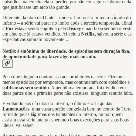
episódios, na terceira ela se perdeu por não conseguir elaborar nada
que justificasse um arco tão grande.
Diferente da obra de Dante – onde o Limbo é o primeiro círculo do
inferno – a série vai parar no limbo após a terceira temporada, afinal
a
Fox
estava sendo engolida pela
Disney
e não fazia sentido investir
em algo que já estava vendido. Aí veio a
Netflix
, salvou a série e as
expectativas subiram novamente...
Netflix é sinônimo de
liberdade
, de episódios sem duração fixa,
de oportunidade para fazer algo mais
ousado
.
Pena que ninguém contou isso aos produtores da série. Fizeram
menos episódios por temporada, mas continuaram com episódios e
subtramas sem sentido
. A penúltima temporada foi dividida em
duas partes e se a primeira parte não existisse, ninguém sentiria falta.
E voltando aos círculos do inferno, o último é o Lago das
Lamentações
, uma vasta porção congelada bem no centro da Terra,
formado pelas lágrimas dos habitantes do inferno, ou por quem
assistiu essa série inteira esperando boas execuções para suas boas
ideias, vai saber.
Parece que eu queimei a largada e falei das temporadas enquanto