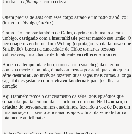
Um baita
cliffhanger
, com certeza.
Quem precisa de asas com esse corpo sarado e um rosto diabólico?
(imagem: Divulgação/Fox)
Como não lembrar também de
Caim
, o primeiro humano a com
umbigo,
castigado
com a
imortalidade
por ter matado seu irmão. O
personagem vivido por Tom Welling (o protagonista da famosa série
Smallville) busca na capacidade de Chloe tornar as pessoas
vulneráveis, uma chance de finalmente
envelhecer e morrer
.
A ideia da temporada é boa, começa com sua chegada e termina
com sua morte. Contudo, é mais ou menos por aqui que sinto que a
série
desandou
, ao invés de fazerem duas sagas mais curtas, a longa
saga foi desgastante com
reviravoltas demais
para justificar a
duração.
Aqui também temos o cancelamento da série, dois episódios que
seriam da quarta temporada — incluindo um com
Neil Gaiman
, o
criador
do personagem nos quadrinhos, fazendo a voz de
Deus
em
uma narração — sendo adicionados após o final da série de forma
totalmente anticlimática.
Sinta o “muque”,
bro
. (imagem: Divulgação/Fox)