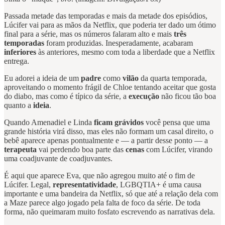
Passada metade das temporadas e mais da metade dos episódios,
Lúcifer vai para as mãos da Netflix, que poderia ter dado um ótimo
final para a série, mas os números falaram alto e mais
três
temporadas
foram produzidas. Inesperadamente, acabaram
inferiores
às anteriores, mesmo com toda a liberdade que a Netflix
entrega.
Eu adorei a ideia de um
padre
como
vilão
da quarta temporada,
aproveitando o momento frágil de Chloe tentando aceitar que gosta
do diabo, mas como é típico da série, a
execução
não ficou tão boa
quanto a
ideia
.
Quando Amenadiel e Linda
ficam grávidos
você pensa que uma
grande história virá disso, mas eles não formam um casal direito, o
bebê aparece apenas pontualmente e — a partir desse ponto — a
terapeuta
vai perdendo boa parte das
cenas
com Lúcifer, virando
uma coadjuvante de coadjuvantes.
É aqui que aparece Eva, que não agregou muito até o fim de
Lúcifer. Legal,
representatividade
, LGBQTIA+ é uma causa
importante e uma bandeira da Netflix, só que até a relação dela com
a Maze parece algo jogado pela falta de foco da série. De toda
forma, não queimaram muito fosfato escrevendo as narrativas dela.