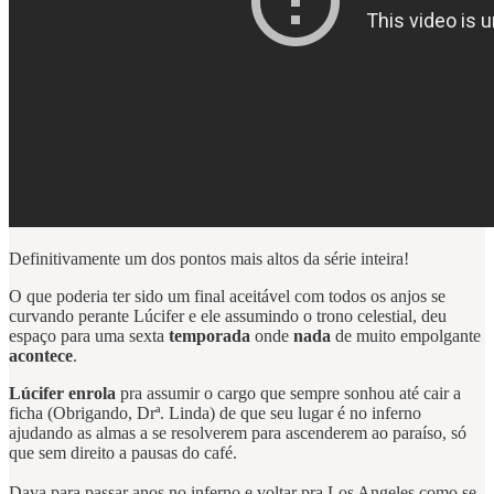
Definitivamente um dos pontos mais altos da série inteira!
O que poderia ter sido um final aceitável com todos os anjos se
curvando perante Lúcifer e ele assumindo o trono celestial, deu
espaço para uma sexta
temporada
onde
nada
de muito empolgante
acontece
.
Lúcifer enrola
pra assumir o cargo que sempre sonhou até cair a
ficha (Obrigando, Drª. Linda) de que seu lugar é no inferno
ajudando as almas a se resolverem para ascenderem ao paraíso, só
que sem direito a pausas do café.
Dava para passar anos no inferno e voltar pra Los Angeles como se