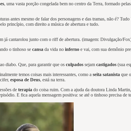
es
, uma vasta porção congelada bem no centro da Terra, formado pelas l
turas antes mesmo de falar dos personagens e das tramas, não é? Tudo b
o princípio, com direito a música de abertura e tudo.
já cantarolou junto com o riff de abertura. (imagem: Divulgação/Fox
uando o tinhoso se
cansa
da vida no
inferno
e vai, com sua demônio pre
o diabo. Que, para garantir que os
culpados
sejam
castigados
(sua esp
inalmente temos coisas mais interessantes, como a
seita satanista
que o
cifer,
esposa de Deus
, está na terra.
sessões de
terapia
do coisa ruim. Com a ajuda da doutora Linda Martin
sódio. E fica aquela mensagem positiva: se até o tinhoso precisa de ter