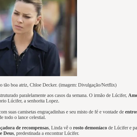
ão tão boa atriz, Chloe Decker. (imagem: Divulgação/Netflix)
struturado paralelamente aos casos da semana. O irmão de Lúcifer,
Ame
io Lúcifer, a senhorita Lopez.
 com suas camisetas engraçadinhas e seu misto de fé e vontade de
entro
e todo o lance celestial.
açadora de recompensas
, Linda vê o
rosto demoníaco
de Lúcifer e pa
de Deus
, predestinada a encontrar Lúcifer.