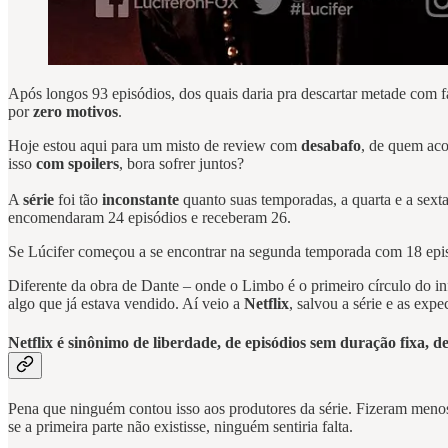
Após longos 93 episódios, dos quais daria pra descartar metade com fa
por
zero motivos
.
Hoje estou aqui para um misto de review com
desabafo
, de quem ac
isso
com spoilers
, bora sofrer juntos?
A
série
foi tão
inconstante
quanto suas temporadas, a quarta e a sexta
encomendaram 24 episódios e receberam 26.
Se Lúcifer começou a se encontrar na segunda temporada com 18 episód
Diferente da obra de Dante – onde o Limbo é o primeiro círculo do inf
algo que já estava vendido. Aí veio a
Netflix
, salvou a série e as exp
Netflix é sinônimo de
liberdade
, de episódios sem duração fixa, 
Pena que ninguém contou isso aos produtores da série. Fizeram meno
se a primeira parte não existisse, ninguém sentiria falta.