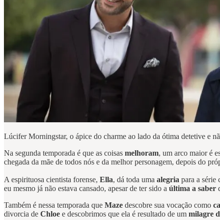
Lúcifer Morningstar, o ápice do charme ao lado da ótima detetive e n
Na segunda temporada é que as coisas
melhoram
, um arco maior é e
chegada da mãe de todos nós e da melhor personagem, depois do própr
A espirituosa cientista forense,
Ella
, dá toda uma
alegria
para a série
eu mesmo já não estava cansado, apesar de ter sido a
última a saber
d
Também é nessa temporada que
Maze
descobre sua vocação como
c
divorcia de
Chloe
e descobrimos que ela é resultado de um
milagre 