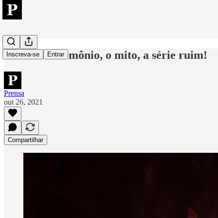
Lúcifer: o demônio, o mito, a série ruim!
Inscreva-se
Entrar
Prensa
out 26, 2021
Compartilhar