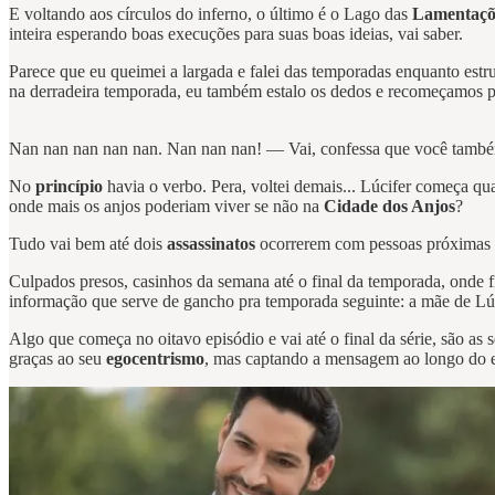
E voltando aos círculos do inferno, o último é o Lago das
Lamentaçõ
inteira esperando boas execuções para suas boas ideias, vai saber.
Parece que eu queimei a largada e falei das temporadas enquanto estru
na derradeira temporada, eu também estalo os dedos e recomeçamos pel
Nan nan nan nan nan. Nan nan nan! — Vai, confessa que você também 
No
princípio
havia o verbo. Pera, voltei demais... Lúcifer começa q
onde mais os anjos poderiam viver se não na
Cidade dos Anjos
?
Tudo vai bem até dois
assassinatos
ocorrerem com pessoas próximas a
Culpados presos, casinhos da semana até o final da temporada, onde f
informação que serve de gancho pra temporada seguinte: a mãe de Lú
Algo que começa no oitavo episódio e vai até o final da série, são as 
graças ao seu
egocentrismo
, mas captando a mensagem ao longo do epi