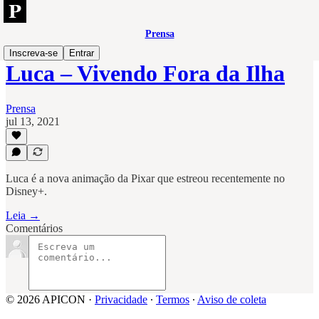
Prensa
Inscreva-se
Entrar
Luca – Vivendo Fora da Ilha
Prensa
jul 13, 2021
Luca é a nova animação da Pixar que estreou recentemente no
Disney+.
Leia →
Comentários
© 2026 APICON
·
Privacidade
∙
Termos
∙
Aviso de coleta