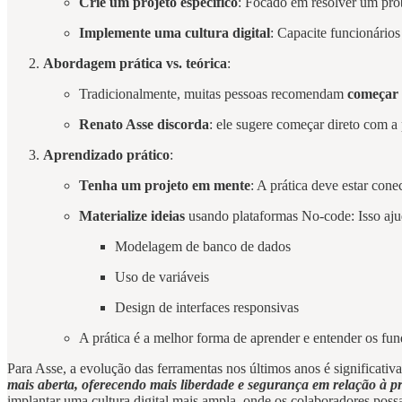
Crie um projeto específico
: Focado em resolver um pro
Implemente uma cultura digital
: Capacite funcionário
Abordagem prática vs. teórica
:
Tradicionalmente, muitas pessoas recomendam
começar 
Renato Asse discorda
: ele sugere começar direto com a
Aprendizado prático
:
Tenha um projeto em mente
: A prática deve estar cone
Materialize ideias
usando plataformas No-code: Isso aju
Modelagem de banco de dados
Uso de variáveis
Design de interfaces responsivas
A prática é a melhor forma de aprender e entender os fu
Para Asse, a evolução das ferramentas nos últimos anos é significativ
mais aberta, oferecendo mais liberdade e segurança em relação à p
implantar uma cultura digital mais ampla, onde os colaboradores poss