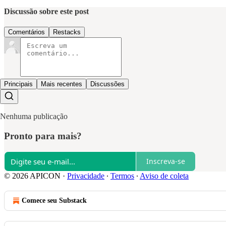
Discussão sobre este post
Comentários
Restacks
Principais
Mais recentes
Discussões
Nenhuma publicação
Pronto para mais?
Inscreva-se
© 2026 APICON
·
Privacidade
∙
Termos
∙
Aviso de coleta
Comece seu Substack