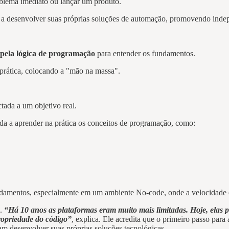
blema imediato ou lançar um produto.
s a desenvolver suas próprias soluções de automação, promovendo inde
pela lógica de programação
para entender os fundamentos.
 prática, colocando a "mão na massa".
ctada a um objetivo real.
da a aprender na prática os conceitos de programação, como:
ndamentos, especialmente em um ambiente No-code, onde a velocidade e
a.
“Há 10 anos as plataformas eram muito mais limitadas. Hoje, elas
ropriedade do código”
, explica. Ele acredita que o primeiro passo para
am desenvolver suas próprias soluções tecnológicas.