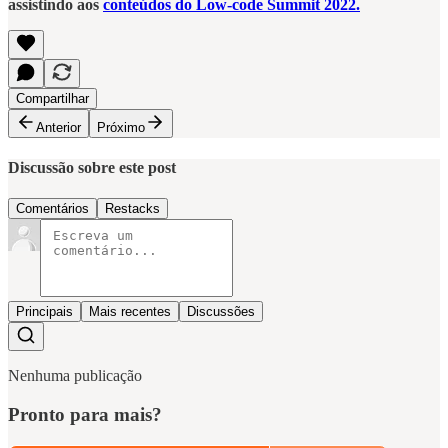
assistindo aos
conteúdos do Low-code Summit 2022.
Compartilhar
Anterior
Próximo
Discussão sobre este post
Comentários
Restacks
Principais
Mais recentes
Discussões
Nenhuma publicação
Pronto para mais?