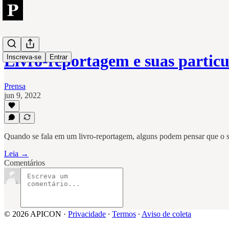
Livro-reportagem e suas partic
Inscreva-se
Entrar
Prensa
jun 9, 2022
Quando se fala em um livro-reportagem, alguns podem pensar que o su
Leia →
Comentários
© 2026 APICON
·
Privacidade
∙
Termos
∙
Aviso de coleta