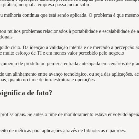
 prático, no qual a empresa possa lucrar sobre.
u melhoria contínua que está sendo aplicada. O problema é que mesmo c
ou muitos problemas relacionados à portabilidade e escalabilidade de a
cionais.
o do ciclo. Da ideação a validação interna e de mercado a percepção a
e e muito esforço de TI e em menos valor percebido pelo negócio
nçamento de produto ou perder a entrada antecipada em cenários de gr
 de um alinhamento entre avanço tecnológico, ou seja das aplicações,
as, quanto no time de infraestrutura e operações.
ignifica de fato?
ofissionais. Se antes o time de monitoramento estava envolvido apenas 
eito de métricas para aplicações através de bibliotecas e padrões.