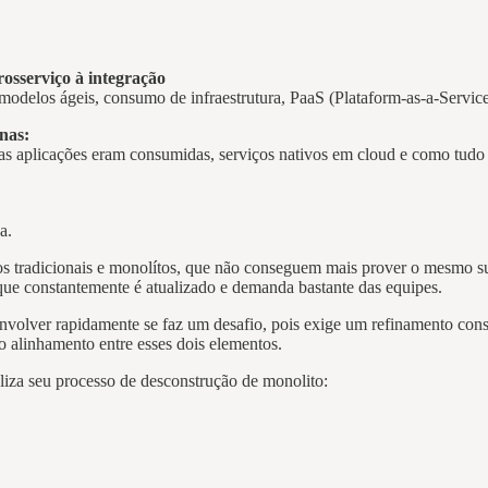
rosserviço à integração
, modelos ágeis, consumo de infraestrutura, PaaS (Plataform-as-a-Servic
rnas:
as aplicações eram consumidas, serviços nativos em cloud e como tudo 
ça.
os tradicionais e monolítos, que não conseguem mais prover o mesmo su
 que constantemente é atualizado e demanda bastante das equipes.
volver rapidamente se faz um desafio, pois exige um refinamento consta
so alinhamento entre esses dois elementos.
iza seu processo de desconstrução de monolito: