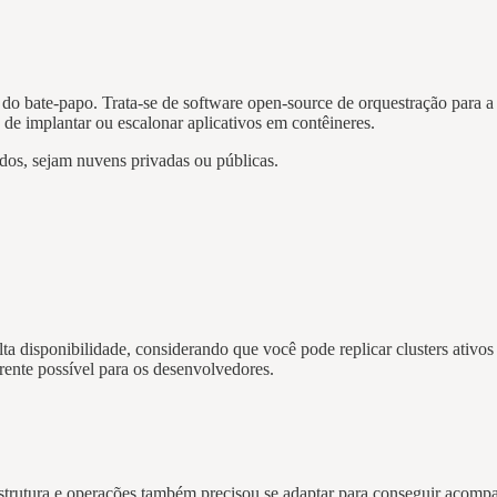
do bate-papo. Trata-se de software open-source de orquestração para a 
 de implantar ou escalonar aplicativos em contêineres.
dos, sejam nuvens privadas ou públicas.
ta disponibilidade, considerando que você pode replicar clusters ativos
rente possível para os desenvolvedores.
trutura e operações também precisou se adaptar para conseguir acompanh