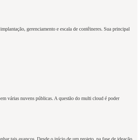
implantação, gerenciamento e escala de contêineres. Sua principal
 em várias nuvens públicas. A questão do multi cloud é poder
ar tais avanços. Desde o início de um projeto, na fase de ideação,