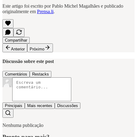
Este artigo foi escrito por Pablo Michel Magalhães e publicado
originalmente em
Prensa.li
.
Compartilhar
Anterior
Próximo
Discussão sobre este post
Comentários
Restacks
Principais
Mais recentes
Discussões
Nenhuma publicação
Pronto para mais?