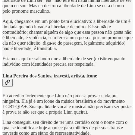
liberdade de Linn ser “ela” não fere em nada minha liberdade de ser
quem eu sou. Mas eu destruo a liberdade de Linn se eu a chamo
pelo pronome masculino.
Aqui, chegamos em um ponto bem elucidativo: a liberdade de um é
limitada quando invade a liberdade de outro. E isso não é
contraditório: chamar alguém de algo que essa pessoa não gosta não
é liberdade, é violência; se referir a uma pessoa por um pronome que
ela não quer (direito, diga-se de passagem, legalmente adquirido)
não é liberdade, é transfobia.
Estamos aqui ressaltando que a liberdade de ser (existir enquanto
indivíduo com identidade) precisa ser respeitada.
Lina Pereira dos Santos, travesti, artista, ícone
Eu acredito fortemente que Linn não precisa provar nada pra
ninguém. Ela já é um ícone da música brasileira e do movimento
LGBTQIA+. Sua qualidade vocal e musical não precisam ser postas
à prova (a não ser que a própria Linn queira).
Lina conseguiu seu direito de ter uma certidão com o nome com o
qual se identifica e hoje aparece para milhões de pessoas trans e
travestis como um signo de representatividade.