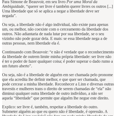
Para Simone de Beauvoir, em seu livro
Por uma Moral da
Ambiguidade
, “querer ser livre é também querer livres os outros [...]
Uma liberdade que só se aplica a negar a liberdade deve ser
negada”.
Ou seja, a liberdade não é algo individual, não existe para apenas
um, ou melhor, não coexiste com o cerceamento da liberdade dos
outros. Não adiantaria de nada lutar por sua liberdade, se o seu
vizinho não pode gozar dela. E mais: se essa liberdade nega a de
outras pessoas, nem liberdade ela é.
Continuando com Beauvoir: “e não é verdade que o reconhecimento
da liberdade de outrem limite minha própria liberdade: ser livre não
é ter o poder de fazer qualquer coisa; é poder superar o dado rumo a
um futuro aberto”.
Ou seja, não é a liberdade de alguém em ser chamada pelo pronome
que ela acredita lhe definir melhor, e que quer ser chamada, que
pode cercear a minha liberdade. Reconhecer a Linn e diversas outras
travestis e mulheres trans o direito de serem chamadas de “ela” não
diminui qualquer outra liberdade de outro indivíduo, a não ser
aquela “liberdade” que permite que alguém lhe negue este direito.
Explico: ser livre é, também, respeitar a liberdade do outro.
Submeter alguém ao que eu quero não é liberdade, é opressão. A