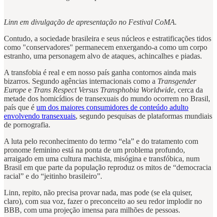
Linn em divulgação de apresentação no Festival CoMA.
Contudo, a sociedade brasileira e seus núcleos e estratificações tidos
como "conservadores" permanecem enxergando-a como um corpo
estranho, uma personagem alvo de ataques, achincalhes e piadas.
A transfobia é real e em nosso país ganha contornos ainda mais
bizarros. Segundo agências internacionais como a
Transgender
Europe
e
Trans Respect Versus Transphobia Worldwide
, cerca da
metade dos homicídios de transexuais do mundo ocorrem no Brasil,
país que é
um dos maiores consumidores de conteúdo adulto
envolvendo transexuais
, segundo pesquisas de plataformas mundiais
de pornografia.
A luta pelo reconhecimento do termo “ela” e do tratamento com
pronome feminino está na ponta de um problema profundo,
arraigado em uma cultura machista, misógina e transfóbica, num
Brasil em que parte da população reproduz os mitos de “democracia
racial” e do “jeitinho brasileiro”.
Linn, repito, não precisa provar nada, mas pode (se ela quiser,
claro), com sua voz, fazer o preconceito ao seu redor implodir no
BBB, com uma projeção imensa para milhões de pessoas.