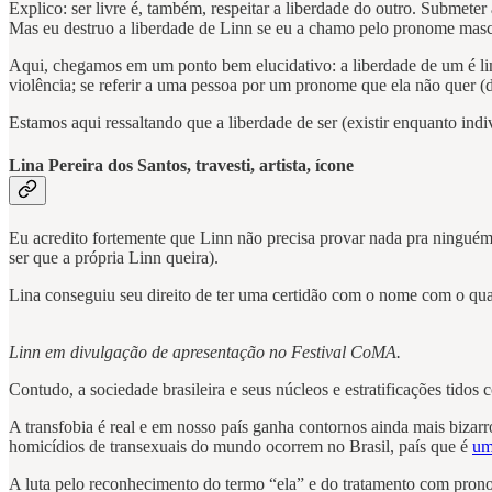
Explico: ser livre é, também, respeitar a liberdade do outro. Submete
Mas eu destruo a liberdade de Linn se eu a chamo pelo pronome masc
Aqui, chegamos em um ponto bem elucidativo: a liberdade de um é limi
violência; se referir a uma pessoa por um pronome que ela não quer (di
Estamos aqui ressaltando que a liberdade de ser (existir enquanto indi
Lina Pereira dos Santos, travesti, artista, ícone
Eu acredito fortemente que Linn não precisa provar nada pra ningué
ser que a própria Linn queira).
Lina conseguiu seu direito de ter uma certidão com o nome com o qual 
Linn em divulgação de apresentação no Festival CoMA.
Contudo, a sociedade brasileira e seus núcleos e estratificações t
A transfobia é real e em nosso país ganha contornos ainda mais bizar
homicídios de transexuais do mundo ocorrem no Brasil, país que é
um
A luta pelo reconhecimento do termo “ela” e do tratamento com prono