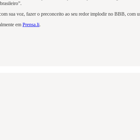
rasileiro”.
o), com sua voz, fazer o preconceito ao seu redor implodir no BBB, com
inalmente em
Prensa.li
.