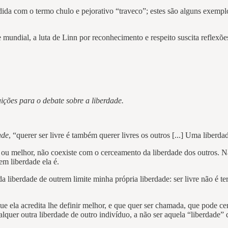
dida com o termo chulo e pejorativo “traveco”; estes são alguns exem
e mundial, a luta de Linn por reconhecimento e respeito suscita reflexõe
uições para o debate sobre a liberdade.
ade
, “querer ser livre é também querer livres os outros [...] Uma liberd
, ou melhor, não coexiste com o cerceamento da liberdade dos outros. Nã
em liberdade ela é.
iberdade de outrem limite minha própria liberdade: ser livre não é te
 ela acredita lhe definir melhor, e que quer ser chamada, que pode cer
lquer outra liberdade de outro indivíduo, a não ser aquela “liberdade” 