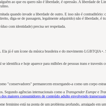
r alguém ao que eu quero não é liberdade, é opressão. A liberdade de L
ulino.
tada quando invade a liberdade de outro. E isso não é contraditório: 
reito, diga-se de passagem, legalmente adquirido) não é liberdade, é tr
víduo com identidade) precisa ser respeitada.
m. Ela já é um ícone da música brasileira e do movimento LGBTQIA+. Su
se identifica e hoje aparece para milhões de pessoas trans e travestis 
idos como "conservadores" permanecem enxergando-a como um corpo estra
ros. Segundo agências internacionais como a
Transgender Europe
e
Tra
 dos maiores consumidores de conteúdo adulto envolvendo transexuais
me feminino está na ponta de um problema profundo, arraigado em uma 