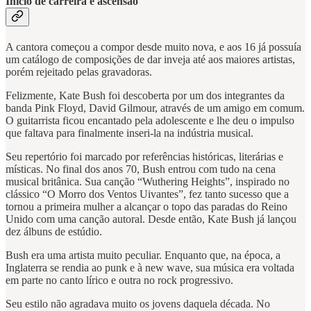
Início de carreira e ascensão
A cantora começou a compor desde muito nova, e aos 16 já possuía
um catálogo de composições de dar inveja até aos maiores artistas,
porém rejeitado pelas gravadoras.
Felizmente, Kate Bush foi descoberta por um dos integrantes da
banda Pink Floyd, David Gilmour, através de um amigo em comum.
O guitarrista ficou encantado pela adolescente e lhe deu o impulso
que faltava para finalmente inseri-la na indústria musical.
Seu repertório foi marcado por referências históricas, literárias e
místicas. No final dos anos 70, Bush entrou com tudo na cena
musical britânica. Sua canção “Wuthering Heights”, inspirado no
clássico “O Morro dos Ventos Uivantes”, fez tanto sucesso que a
tornou a primeira mulher a alcançar o topo das paradas do Reino
Unido com uma canção autoral. Desde então, Kate Bush já lançou
dez álbuns de estúdio.
Bush era uma artista muito peculiar. Enquanto que, na época, a
Inglaterra se rendia ao punk e à new wave, sua música era voltada
em parte no canto lírico e outra no rock progressivo.
Seu estilo não agradava muito os jovens daquela década. No