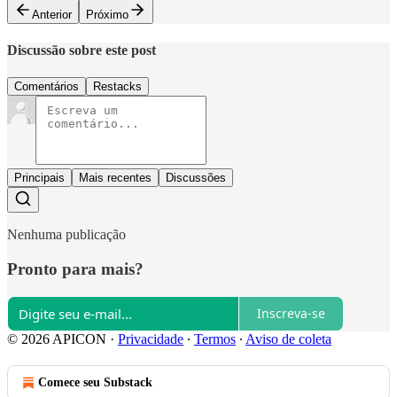
Anterior
Próximo
Discussão sobre este post
Comentários
Restacks
Principais
Mais recentes
Discussões
Nenhuma publicação
Pronto para mais?
Inscreva-se
© 2026 APICON
·
Privacidade
∙
Termos
∙
Aviso de coleta
Comece seu Substack