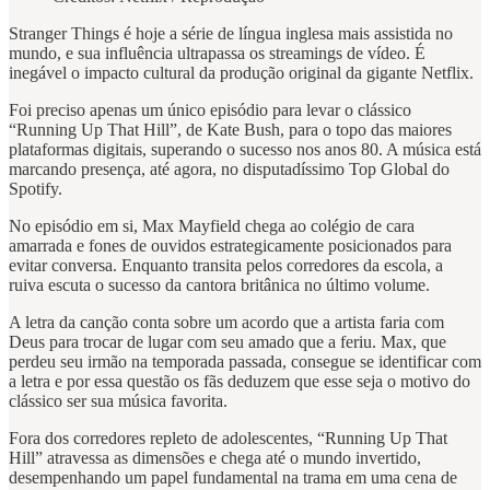
Stranger Things é hoje a série de língua inglesa mais assistida no
mundo, e sua influência ultrapassa os streamings de vídeo. É
inegável o impacto cultural da produção original da gigante Netflix.
Foi preciso apenas um único episódio para levar o clássico
“Running Up That Hill”, de Kate Bush, para o topo das maiores
plataformas digitais, superando o sucesso nos anos 80. A música está
marcando presença, até agora, no disputadíssimo Top Global do
Spotify.
No episódio em si, Max Mayfield chega ao colégio de cara
amarrada e fones de ouvidos estrategicamente posicionados para
evitar conversa. Enquanto transita pelos corredores da escola, a
ruiva escuta o sucesso da cantora britânica no último volume.
A letra da canção conta sobre um acordo que a artista faria com
Deus para trocar de lugar com seu amado que a feriu. Max, que
perdeu seu irmão na temporada passada, consegue se identificar com
a letra e por essa questão os fãs deduzem que esse seja o motivo do
clássico ser sua música favorita.
Fora dos corredores repleto de adolescentes, “Running Up That
Hill” atravessa as dimensões e chega até o mundo invertido,
desempenhando um papel fundamental na trama em uma cena de