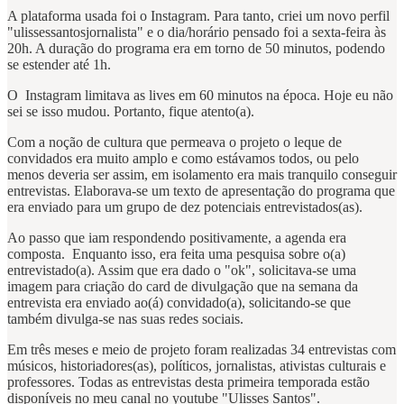
A plataforma usada foi o Instagram. Para tanto, criei um novo perfil
"ulissessantosjornalista" e o dia/horário pensado foi a sexta-feira às
20h. A duração do programa era em torno de 50 minutos, podendo
se estender até 1h.
O Instagram limitava as lives em 60 minutos na época. Hoje eu não
sei se isso mudou. Portanto, fique atento(a).
Com a noção de cultura que permeava o projeto o leque de
convidados era muito amplo e como estávamos todos, ou pelo
menos deveria ser assim, em isolamento era mais tranquilo conseguir
entrevistas. Elaborava-se um texto de apresentação do programa que
era enviado para um grupo de dez potenciais entrevistados(as).
Ao passo que iam respondendo positivamente, a agenda era
composta. Enquanto isso, era feita uma pesquisa sobre o(a)
entrevistado(a). Assim que era dado o "ok", solicitava-se uma
imagem para criação do card de divulgação que na semana da
entrevista era enviado ao(á) convidado(a), solicitando-se que
também divulga-se nas suas redes sociais.
Em três meses e meio de projeto foram realizadas 34 entrevistas com
músicos, historiadores(as), políticos, jornalistas, ativistas culturais e
professores. Todas as entrevistas desta primeira temporada estão
disponíveis no meu canal no youtube "Ulisses Santos".