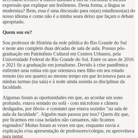
expressão que explique um fenômeno. Desta forma, a língua se
moderniza? Bem, essa é uma discussão para os(as) estudiosos(as) do
nosso idioma e como não é a minha seara deixo que façam o debate
apropriado.
Quem sou eu?
Sou professor de História da rede pública do Rio Grande do Sul
e neste ano completo duas décadas de sala de aula. Possuo pós-
graduação em Patrimônio Cultural em Centros Urbanos, pela
Universidade Federal do Rio Grande do Sul. Entre os anos de 2016
e 2021 fiz a graduação em jornalismo. Devido à crise pandêmica
enfrentei uma rotina em que orientava meu filho em seu estudo
remoto (no seu quarto) ao mesmo tempo em que lecionava para as
minhas turmas (na sala) e à noite ainda assistia as disciplinas da
faculdade.
Algumas foram as oportunidades em que, ao acordar um sono
profundo, estava sentado no sofá - com microfone e câmera
desligados, por óbvio- e constatei que estava sozinho "na sala de
aula da faculdade". Alguém mais passou por isso? Quem diz que,
por ficarmos em casa isolados não cansamos, não ficamos
esgotados? Muitas foram as vezes em que, enquanto ouvia a
explicação e/ou apresentação de professores/colegas, eu aproveitava
para jantar.